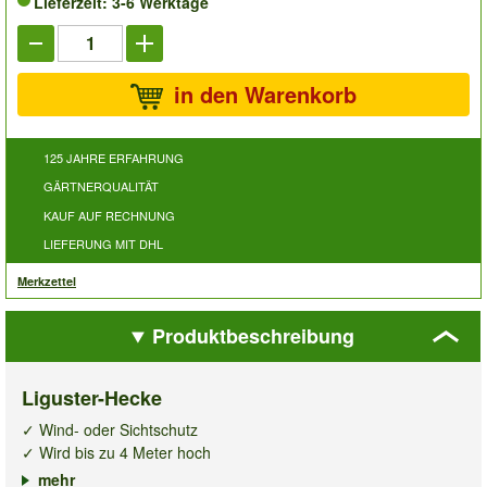
Lieferzeit: 3-6 Werktage
in den Warenkorb
125 JAHRE ERFAHRUNG
GÄRTNERQUALITÄT
KAUF AUF RECHNUNG
LIEFERUNG MIT DHL
Merkzettel
Produktbeschreibung
Liguster-Hecke
✓ Wind- oder Sichtschutz
✓ Wird bis zu 4 Meter hoch
✓ Mehrjährige, winterharte Heckenpflanze
mehr