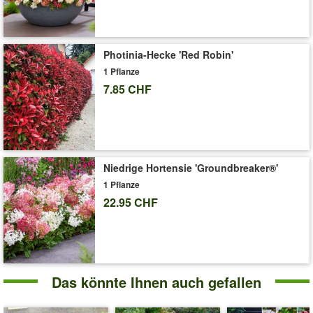
Liefergrösse:
9x9 cm-Topf, ca. 20-30 cm hoch
'Liguster-Hecke'
Pflege-Tipps
Photinia-Hecke 'Red Robin'
1 Pflanze
7.85 CHF
Niedrige Hortensie 'Groundbreaker®'
1 Pflanze
22.95 CHF
Das könnte Ihnen auch gefallen