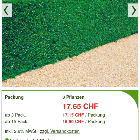
order
Packung
3 Pflanzen
Preis:
17.65 CHF
ab 3 Pack.
17.15 CHF
/ Packung
ab 15 Pack.
16.90 CHF
/ Packung
inkl. 2.6% MwSt.
zzgl. Versandkosten