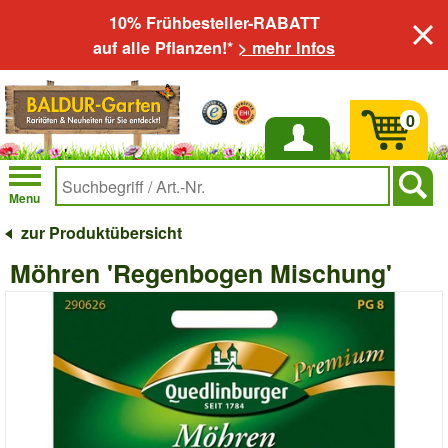
10% Frühbesteller-RABATT
auf alle Pflanzen!*
> mehr Infos
0
Anmelden
Menu
zur Produktübersicht
Möhren 'Regenbogen Mischung'