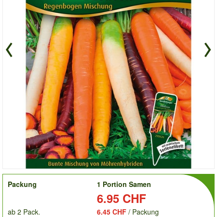
order
Packung
1 Portion Samen
Preis:
6.95 CHF
ab 2 Pack.
6.45 CHF
/ Packung