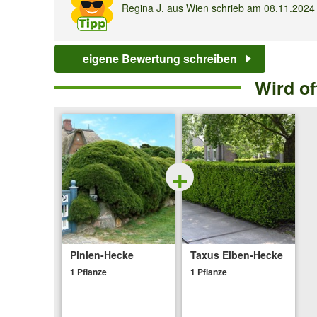
Regina J.
aus Wien schrieb am
08.11.202
Produzieren die Pflanzen auch Kerne, die man essen k
eigene Bewertung schreiben
Antwort von Baldur:
Diese Sorte produziert zwar kleine Zapfen, aber die Sa
Wird o
Ingrid S.
aus Topfseifersdorf schrieb am
25
Ist die Pinien Hecke giftig für Tiere?
+
Antwort von Baldur:
Die Nadeln sind für Haustiere giftig.
Torsten L.
aus Horneburg schrieb am
01.0
Pinien-Hecke
Taxus Eiben-Hecke
1 Pflanze
1 Pflanze
Hallo, kann man die Hecke auch dauerhaft klein halten
Antwort von Baldur:
Ja, das ist kein Problem.