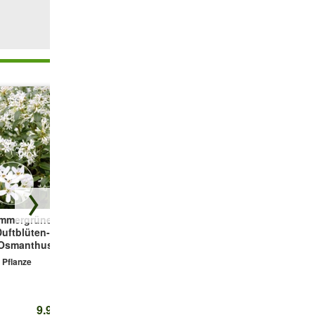
enhecke
soll ein
Immergrüne
Lebensbaum-
Immergrüne
Duftblüten-Hecke
Hecke 'Thuja
Ölweiden Hecke
'Osmanthus'
Smaragd'
'Compacta'
 Pflanze
1 Pflanze
1 Pflanze
9.95 CHF
5.95 CHF
11.95 CHF