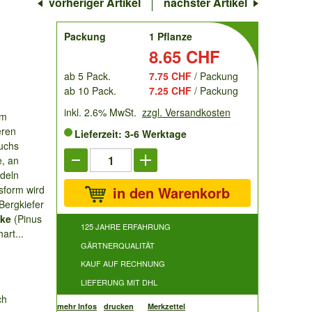
vorheriger Artikel
nächster Artikel
order
Packung
1 Pflanze
Preis:
8.65 CHF
ab 5 Pack.
7.75 CHF
/ Packung
ab 10 Pack.
7.25 CHF
/ Packung
inkl. 2.6% MwSt.
zzgl. Versandkosten
em
eren
Lieferzeit: 3-6 Werktage
Wuchs
e, an
adeln
sform wird
in den Warenkorb
Bergkiefer
cke
(Pinus
125 JAHRE ERFAHRUNG
art...
GÄRTNERQUALITÄT
KAUF AUF RECHNUNG
LIEFERUNG MIT DHL
ch
mehr Infos
drucken
Merkzettel