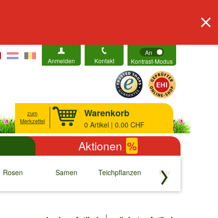
An
Anmelden
Kontakt
Kontrast-Modus
Warenkorb
zum
Merkzettel
0
Artikel | 0.00 CHF
Aktionen
%
Rosen
Samen
Teichpflanzen
Raritäten
S
↓
↓
↓
↓