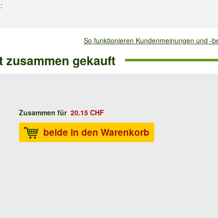
4
:
ann?
So funktionieren Kundenmeinungen und -
men (Kerne) sind sehr klein und haben wenig essbares Fleisch
ft zusammen gekauft
.02.2023
:
Zusammen für
20.15 CHF
beide in den Warenkorb
7.2022
:
 etwa 45cm breit und 45 cm hoch ?