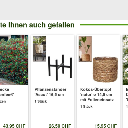
2019
:
e Ihnen auch gefallen
rück schneiden und wenn ja, zu welcher Jahreszeit? Überlebt die Pini
rmgard
it den Jahren mit der Pflanze wachsen. Das Wachstum ist eher langsam, 
ahr vor dem Neuaustrieb erfolgen.
7.2019
:
Hecke
Pflanzenständer
Kokos-Übertopf
 Pinien-Hecke? Danke
enfee®'
'Ascot' 16,5 cm
'natur' ø 14,5 cm
mit Folieneinsatz
nzen
1 Stück
1 Stück
1
43.95 CHF
26.50 CHF
15.95 CHF