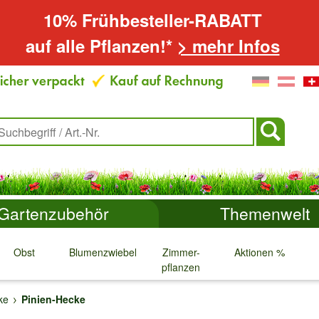
10% Frühbesteller-RABATT
auf alle Pflanzen!*
> mehr Infos
Gartenzubehör
Themenwelt
Obst
Blumenzwiebeln
Zimmer-
Aktionen %
pflanzen
↓
↓
↓
↓
ke
Pinien-Hecke