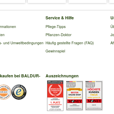
Service & Hilfe
U
ormationen
Pflege-Tipps
Ü
ten
Pflanzen-Doktor
Jo
s- und Umweltbedingungen
Häufig gestellte Fragen (FAQ)
Af
Gewinnspiel
nkaufen bei BALDUR-
Auszeichnungen