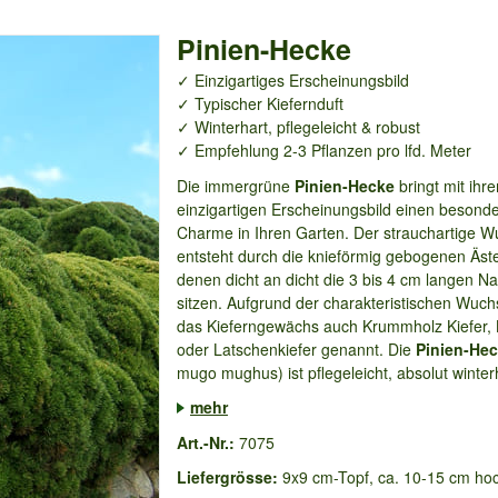
Pinien-Hecke
✓ Einzigartiges Erscheinungsbild
✓ Typischer Kiefernduft
✓ Winterhart, pflegeleicht & robust
✓ Empfehlung 2-3 Pflanzen pro lfd. Meter
Die immergrüne
Pinien-Hecke
bringt mit ihr
einzigartigen Erscheinungsbild einen besond
Charme in Ihren Garten. Der strauchartige 
entsteht durch die knieförmig gebogenen Äst
denen dicht an dicht die 3 bis 4 cm langen N
sitzen. Aufgrund der charakteristischen Wuch
das Kieferngewächs auch Krummholz Kiefer, 
oder Latschenkiefer genannt. Die
Pinien-He
mugo mughus) ist pflegeleicht, absolut winterh
mehr
Art.-Nr.:
7075
Liefergrösse:
9x9 cm-Topf, ca. 10-15 cm ho