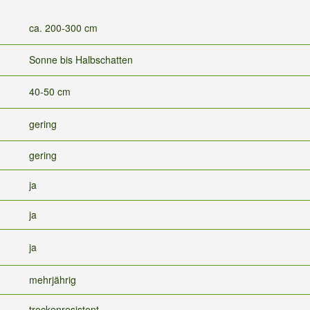
ca. 200-300 cm
Sonne bis Halbschatten
40-50 cm
gering
gering
ja
ja
ja
mehrjährig
trockenresistent