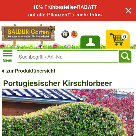
10% Frühbesteller-RABATT
auf alle Pflanzen!*
> mehr Infos
0
Anmelden
Menu
zur Produktübersicht
Portugiesischer Kirschlorbeer