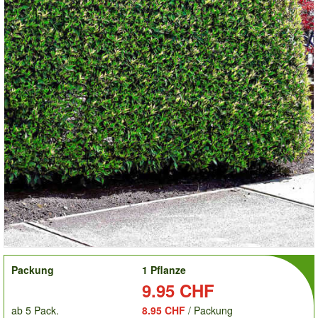
order
Packung
1 Pflanze
Preis:
9.95 CHF
ab 5 Pack.
8.95 CHF
/ Packung