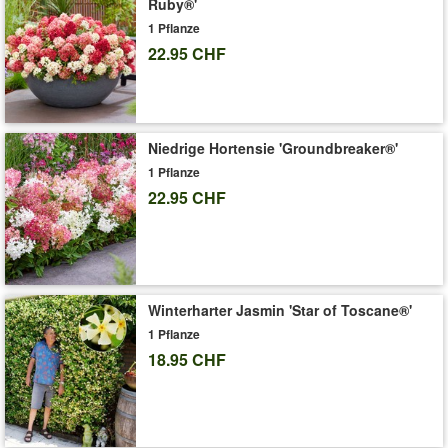
Ruby®'
Heckenpflanze & Sichtschutz ideal. (Prunus lusitanica
1 Pflanze
'Angustifolia')
22.95 CHF
Art.-Nr.:
3555
Liefergrösse:
9x9 cm-Topf, ca. 30-40 cm hoch
'Portugiesischer Kirschlorbeer'
Pflege-Tipps
Niedrige Hortensie 'Groundbreaker®'
1 Pflanze
22.95 CHF
Winterharter Jasmin 'Star of Toscane®'
1 Pflanze
18.95 CHF