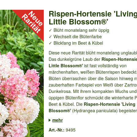
Rispen-Hortensie 'Livin
Little Blossom®'
✓ Blüht monatelang sehr üppig
✓ Wechselt die Blütenfarbe
✓ Blickfang im Beet & Kübel
Diese neue Rarität blüht monatelang unglaubl
Das dunkelgrüne Laub der
Rispen-Hortensie
Little Blossom®'
ist fast vollständig von
märchenhaften, weißen Blütenrispen bedeckt
Blüten überraschen über die Saison hinweg m
zauberhaften Farbspiel von Weiß über Zartro
Dunkelrosa. Mit ihrem kompakten Wuchs un
üppigen Blütenflor schmückt die winterharte 
Beet & Kübel. Die
Rispen-Hortensie 'Living 
Blossom®'
(Hydrangea paniculata) begeistert
mehr
Art.-Nr.:
9495