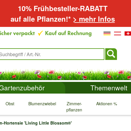
10% Frühbesteller-RABATT
auf alle Pflanzen!*
> mehr Infos
Gartenzubehör
Themenwelt
Obst
Blumenzwiebeln
Zimmer-
Aktionen %
pflanzen
↓
↓
↓
↓
n-Hortensie 'Living Little Blossom®'