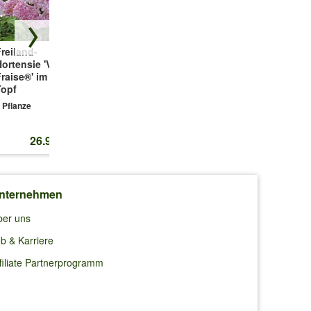
reiland-
Rispenhortensie
Freiland-
ortensie 'Vanille
'Little Hottie'
Hortensie 'Vanille
raise®' im 2-Liter
Fraise®'
1 Pflanze
Topf
1 Pflanze
 Pflanze
26.95 CHF
18.95 CHF
17.55 CHF
nternehmen
ber uns
b & Karriere
filiate Partnerprogramm