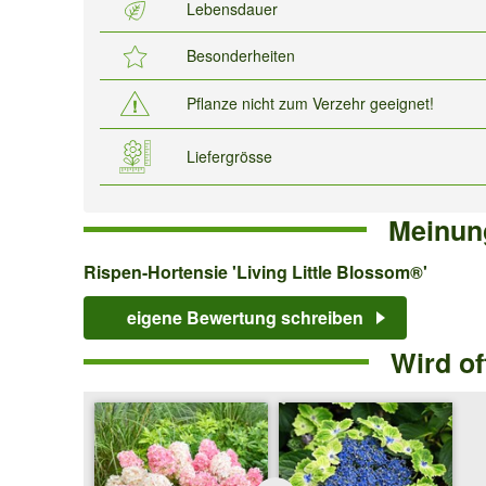
Lebensdauer
Besonderheiten
Pflanze nicht zum Verzehr geeignet!
Liefergrösse
Meinun
Rispen-
Rispen-Hortensie 'Living Little Blossom®'
Hortensie
eigene Bewertung schreiben
'Living
Wird o
Little
Blossom®'