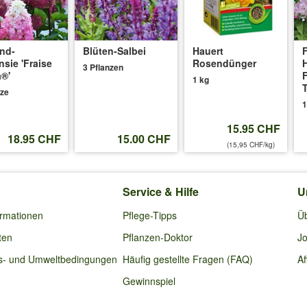
and-
Blüten-Salbei
Hauert
F
nsie 'Fraise
Rosendünger
H
3 Pflanzen
®'
F
1 kg
nze
1
15.95 CHF
18.95 CHF
15.00 CHF
(15,95 CHF/kg)
Service & Hilfe
U
ormationen
Pflege-Tipps
Ü
ten
Pflanzen-Doktor
Jo
s- und Umweltbedingungen
Häufig gestellte Fragen (FAQ)
Af
Gewinnspiel