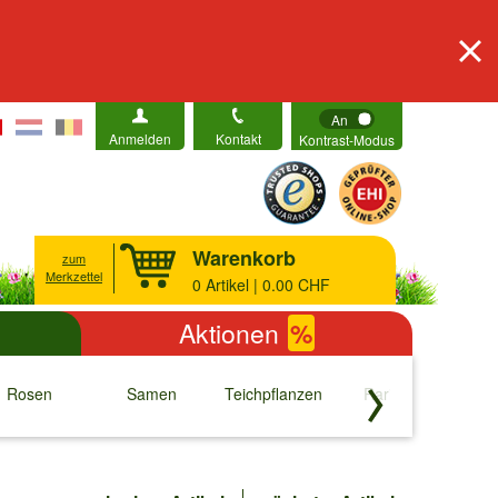
An
Anmelden
Kontakt
Kontrast-Modus
Warenkorb
zum
Merkzettel
0
Artikel | 0.00 CHF
Aktionen
%
Rosen
Samen
Teichpflanzen
Raritäten
S
↓
↓
↓
↓