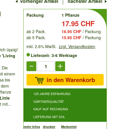
vorheriger Artikel
nächster Artikel
g
order
Packung
1 Pflanze
Preis:
17.95 CHF
ab 2 Pack.
16.95 CHF
/ Packung
ab 5 Pack.
15.95 CHF
/ Packung
inkl. 2.6% MwSt.
zzgl. Versandkosten
ich üppig!
Lieferzeit: 3-6 Werktage
 'Living
. Die
it einem
in den Warenkorb
sa bis
d dem
Pflanze
125 JAHRE ERFAHRUNG
Little
GÄRTNERQUALITÄT
 mit...
KAUF AUF RECHNUNG
LIEFERUNG MIT DHL
mehr Infos
drucken
Merkzettel