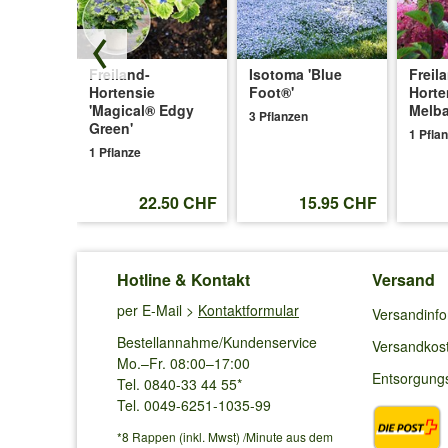
 'Anne'
Freiland-
Isotoma 'Blue
Freil
Hortensie
Foot®'
Horte
'Magical® Edgy
Melba
3 Pflanzen
Green'
1 Pfla
1 Pflanze
.45 CHF
22.50 CHF
15.95 CHF
Hotline & Kontakt
Versand
per E-Mail >
Kontaktformular
Versandinf
Bestellannahme/Kundenservice
Versandkos
Mo.–Fr. 08:00–17:00
Entsorgung
Tel. 0840-33 44 55*
Tel. 0049-6251-1035-99
*8 Rappen (inkl. Mwst) /Minute aus dem