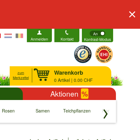
An
Anmelden
Kontakt
Kontrast-Modus
Warenkorb
zum
Merkzettel
0
Artikel | 0.00 CHF
Aktionen
%
Rosen
Samen
Teichpflanzen
Raritäten
S
↓
↓
↓
↓