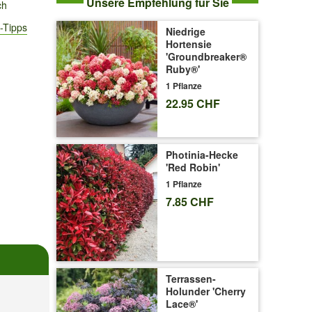
Unsere Empfehlung für Sie
ch
-Tipps
Niedrige
Hortensie
'Groundbreaker®
Ruby®'
1 Pflanze
22.95 CHF
Photinia-Hecke
'Red Robin'
1 Pflanze
7.85 CHF
Terrassen-
Holunder 'Cherry
Lace®'