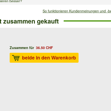
pieren besser?
So funktionieren Kundenmeinungen und -
allen 3 Sorten empfehlen wir ca. 80-100 cm Abstand, je nach
ft zusammen gekauft
m
14.04.2026
:
Zusammen für
36.50 CHF
 Gehsteig und Garten pflanzen. In welchen Abständen sollte ich die P
beide in den Warenkorb
nzabstand. Aufgrund des überhängenden Wuchs bitte auch ausreichend 
025
:
 sie auch noch im November ins Beet setzen. Wir haben hier am Nieder
Januar frostig werden. Wie bereite ich den Boden vor? Winterschutz?