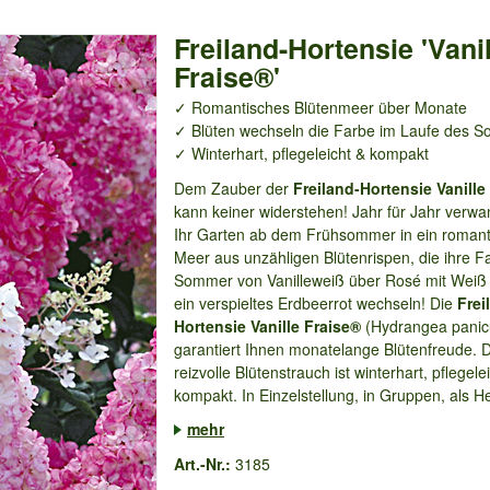
Freiland-Hortensie 'Vanil
Fraise®'
✓ Romantisches Blütenmeer über Monate
✓ Blüten wechseln die Farbe im Laufe des 
✓ Winterhart, pflegeleicht & kompakt
Dem Zauber der
Freiland-Hortensie Vanille
kann keiner widerstehen! Jahr für Jahr verwan
Ihr Garten ab dem Frühsommer in ein romant
Meer aus unzähligen Blütenrispen, die ihre F
Sommer von Vanilleweiß über Rosé mit Weiß b
ein verspieltes Erdbeerrot wechseln! Die
Frei
Hortensie Vanille Fraise®
(Hydrangea panic
garantiert Ihnen monatelange Blütenfreude. 
reizvolle Blütenstrauch ist winterhart, pflegele
kompakt. In Einzelstellung, in Gruppen, als H
mehr
Art.-Nr.:
3185