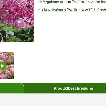
Liefergrösse:
9x9 cm-Topf, ca. 15-20 cm ho
'Freiland-Hortensie 'Vanille Fraise®''
Pflege
Produktbeschreibung