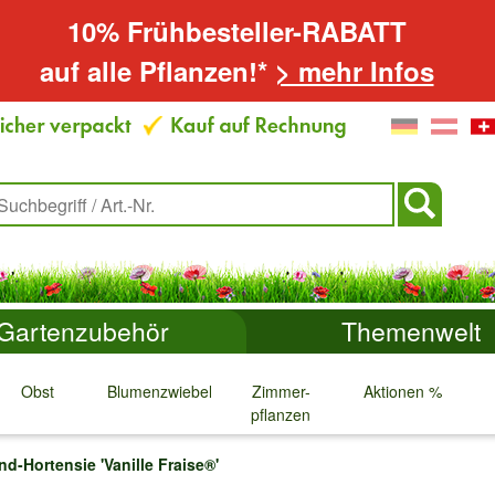
10% Frühbesteller-RABATT
auf alle Pflanzen!*
> mehr Infos
Gartenzubehör
Themenwelt
Obst
Blumenzwiebeln
Zimmer-
Aktionen %
pflanzen
↓
↓
↓
↓
nd-Hortensie 'Vanille Fraise®'