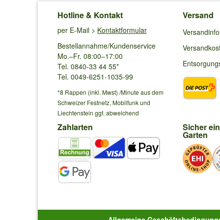
Sigrid K.
aus Eislingen schrieb am
18.08.2
Hotline & Kontakt
Versand
per E-Mail >
Kontaktformular
Vanilla fraise blüht seit 2 Jahren schön, von weiss überg
Versandinf
der Spitze braun. An mangelnder Wasserzufuhr mangelt e
Bestellannahme/Kundenservice
Versandkos
Mo.–Fr. 08:00–17:00
Antwort von Baldur:
Entsorgung
Tel. 0840-33 44 55*
Es kann an der Witterung oder auch an Nährstoffmangel
Tel. 0049-6251-1035-99
*8 Rappen (inkl. Mwst) /Minute aus dem
Schweizer Festnetz, Mobilfunk und
Birgit N.
aus Pirmasens schrieb am
04.08.
Liechtenstein ggf. abweichend
Hallo, ist die Rispenhortensie Vaniile Fraise ein Strau
Zahlarten
Sicher ei
Garten
Antwort von Baldur:
Es handelt sich um einen Strauch.
Elke H.
aus Kupferberg schrieb am
03.07.
Ich habe Anfang Mai die Vanilla Fraise als Jungpflanze 
blühen. Soll ich sie im Frühjahr bis auf 20 cm zurücksc
Allgemeine Geschäftsbedingung