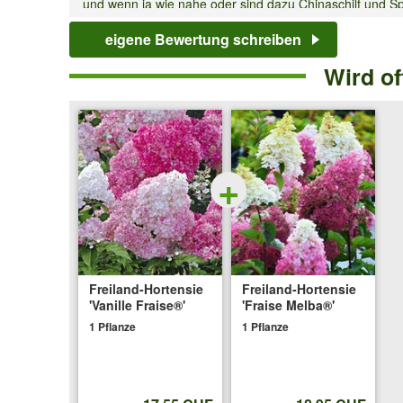
und wenn ja wie nahe oder sind dazu Chinaschilf und S
Antwort von Baldur:
eigene Bewertung schreiben
Die Pflanzen sind im Wurzelbereich fast identisch. Bei 
Wird o
Bodenbeschaffenheit.
Sabine A.
aus Stuben/Bernstein schrieb a
+
Ich möchte die Hortensie als "Zaunabgrenzung" zwischen
einpflanzen?
Antwort von Baldur:
Wir empfehlen in Reihe gepflanzt ca. 100-150 cm Pfla
zum Gehweg einhalten.
Freiland-Hortensie
Freiland-Hortensie
'Vanille Fraise®'
'Fraise Melba®'
Andrea T.
aus Xanten schrieb am
07.11.2
1 Pflanze
1 Pflanze
Ich habe die Hortensien vorgestern bestellt und möchte
milde Winter, welche meist erst Ende Dezember/Anfang 