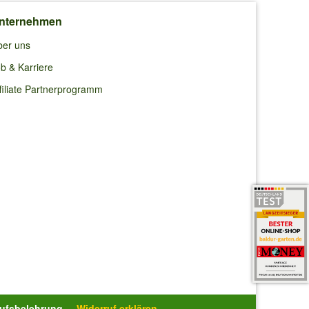
nternehmen
lweise an
ber uns
b & Karriere
filiate Partnerprogramm
ht
rufsbelehrung
Widerruf erklären