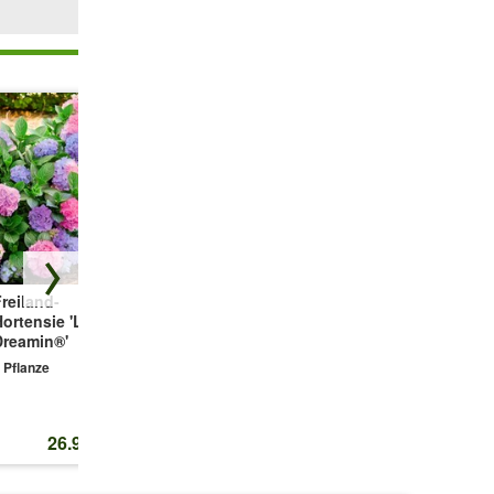
mit
.
reiland-
Bauern-Hortensie
5-Stufen
ortensie 'L.A.
'Générale
Hortensie
Dreamin®'
Vicomtesse de
'Together®'
Vibraye®'
 Pflanze
1 Pflanze
et?
1 Pflanze
26.95 CHF
19.50 CHF
23.95 CHF