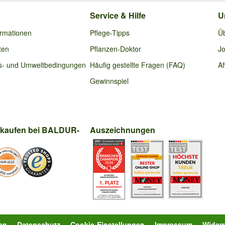
025
:
Service & Hilfe
U
ehend in rosa. Dieses Jahr ist dies nicht der Fall, die Blüten werden tei
ormationen
Pflege-Tipps
Ü
s nicht, der Standort ist morgens bis zum Mittag sonnig
ten
Pflanzen-Doktor
Jo
s- und Umweltbedingungen
Häufig gestellte Fragen (FAQ)
Af
 liegen.
Gewinnspiel
2025
:
ch oder ein Stämmchen?
nkaufen bei BALDUR-
Auszeichnungen
2025
:
bekommen. Sie ist gut gewachsen, wird aber vermutlich dieses Jahr nic
hneiden oder erst schneiden wenn sie mal geblüht hat?
en
Datenschutz
Cookie-Einstellungen
Impressum
Wider