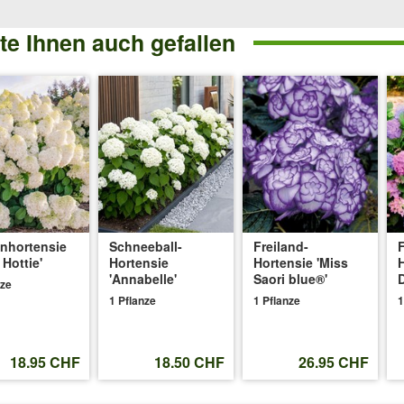
 Rhododendronerde einarbeiten. Wir empfehlen den Wurzelbereich z.B. 
e Ihnen auch gefallen
025
:
t los und mein Plan ist es den mit Hortensien zu überdecken.
vor dem Pflanzen entfernt werden, damit er die Hortensien nicht schwächt
nhortensie
Schneeball-
Freiland-
F
e Hottie'
Hortensie
Hortensie 'Miss
H
08.2025
:
'Annabelle'
Saori blue®'
nze
1 Pflanze
1 Pflanze
1
habe aber von Mittag bis Abend Sonne im Garten. Ist sie dafür geeign
18.95 CHF
18.50 CHF
26.95 CHF