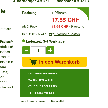
vorheriger Artikel
nächster Artikel
le
order
Packung
1 Pflanze
Preis:
17.55 CHF
ab 3 Pack.
15.95 CHF
/ Packung
Sommers
inkl. 2.6% MwSt.
zzgl. Versandkosten
Lieferzeit: 3-6 Werktage
 Fraise®
delt sich
isches
arbe im
in den Warenkorb
is hin in
land-
ulata)
125 JAHRE ERFAHRUNG
Der
GÄRTNERQUALITÄT
icht &
KAUF AUF RECHNUNG
ecke und...
LIEFERUNG MIT DHL
mehr Infos
drucken
Merkzettel