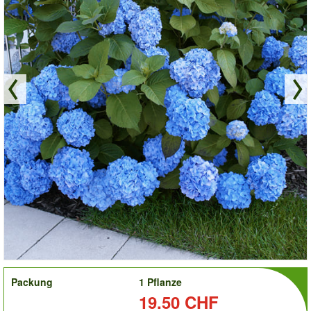
order
Packung
1 Pflanze
Preis:
19.50 CHF