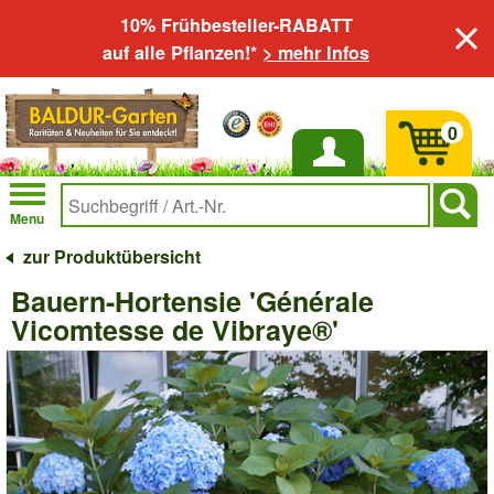
10% Frühbesteller-RABATT
auf alle Pflanzen!*
> mehr Infos
0
Anmelden
Menu
zur Produktübersicht
Bauern-Hortensie 'Générale
Vicomtesse de Vibraye®'