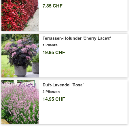
Art.-Nr.:
2181
7.85 CHF
Liefergrösse:
9x9 cm-Topf, ca. 15-20 cm hoch
'Hortensien'
Pflege-Tipps
Terrassen-Holunder 'Cherry Lace®'
1 Pflanze
19.95 CHF
Duft-Lavendel 'Rosa'
3 Pflanzen
14.95 CHF