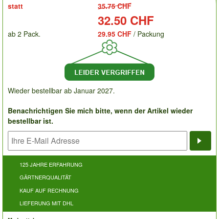
statt
35.75 CHF
Preis:
32.50 CHF
ab 2 Pack.
29.95 CHF
/ Packung
Wieder bestellbar ab Januar 2027.
Benachrichtigen Sie mich bitte, wenn der Artikel wieder
bestellbar ist.
Bena
125 JAHRE ERFAHRUNG
GÄRTNERQUALITÄT
KAUF AUF RECHNUNG
LIEFERUNG MIT DHL