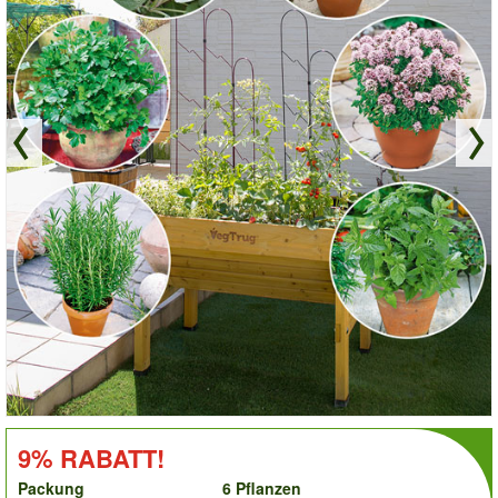
order
RABATT!:
9% RABATT!
Packung
6 Pflanzen