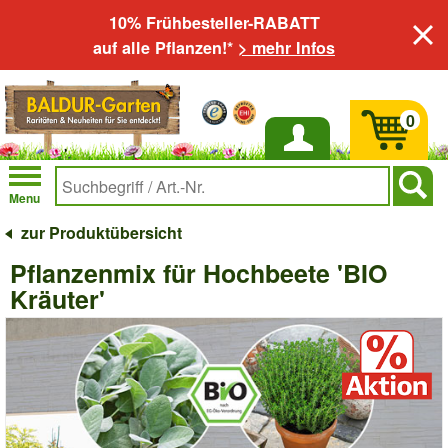
10% Frühbesteller-RABATT
auf alle Pflanzen!*
> mehr Infos
0
Anmelden
Menu
zur Produktübersicht
Pflanzenmix für Hochbeete 'BIO
Kräuter'