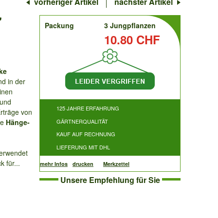
vorheriger Artikel
nächster Artikel
'
order
Packung
3 Jungpflanzen
Preis:
10.80 CHF
ke
nd in der
inen
 und
125 JAHRE ERFAHRUNG
Erträge von
ie
Hänge-
GÄRTNERQUALITÄT
KAUF AUF RECHNUNG
LIEFERUNG MIT DHL
verwendet
 für...
mehr Infos
drucken
Merkzettel
Unsere Empfehlung für Sie