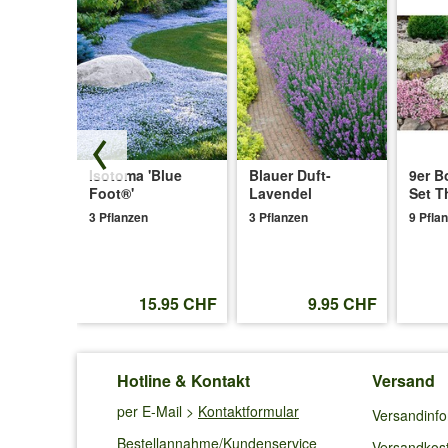
-
Isotoma 'Blue
Blauer Duft-
9er B
'Cherry
Foot®'
Lavendel
Set T
3 Pflanzen
3 Pflanzen
9 Pfla
.95 CHF
15.95 CHF
9.95 CHF
Hotline & Kontakt
Versand
per E-Mail >
Kontaktformular
Versandinf
Bestellannahme/Kundenservice
Versandkos