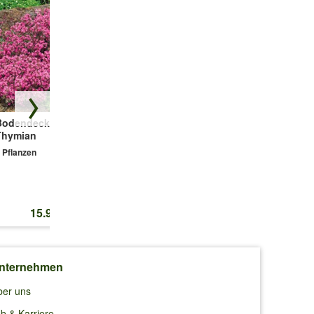
Bodendecker-
Winterhartes
Duftender
Thymian
Sternmoos
Thymian-Mix
'Colours'
 Pflanzen
3 Pflanzen
3 Pflanzen
15.95 CHF
14.45 CHF
16.50 CHF
nternehmen
ber uns
b & Karriere