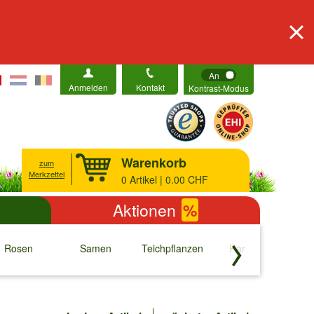
An
Anmelden
Kontakt
Kontrast-Modus
Warenkorb
zum
Merkzettel
0
Artikel | 0.00 CHF
Aktionen
%
Rosen
Samen
Teichpflanzen
Raritäten
S
↓
↓
↓
↓