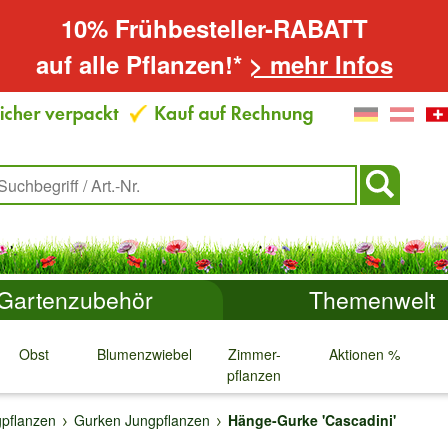
10% Frühbesteller-RABATT
auf alle Pflanzen!*
> mehr Infos
Gartenzubehör
Themenwelt
Obst
Blumenzwiebeln
Zimmer-
Aktionen %
pflanzen
↓
↓
↓
↓
pflanzen
Gurken Jungpflanzen
Hänge-Gurke 'Cascadini'