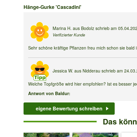
Hänge-
Hänge-Gurke 'Cascadini'
Gurke
'Cascadini'
Marina H.
aus Bodolz schrieb am
05.04.20
Verifizierter Kunde
Sehr schöne kräftige Pflanzen freu mich schon sie bald 
Jessica W.
aus Nidderau schrieb am
24.03
Welche Topfgröße wird hier empfohlen? Ist es besser je
Antwort von Baldur:
Da es sich um Starkzehrer handelt, empfehlen wir für 
eigene Bewertung schreiben
Das könnt