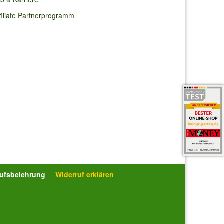
filiate Partnerprogramm
rufsbelehrung
Widerruf erklären
d