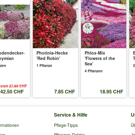
odendecker-
Photinia-Hecke
Phlox-Mix
hymian
'Red Robin'
'Flowers of the
Sea'
nzen
1 Pflanze
3
4 Pflanzen
statt
47.85 CHF
42.50 CHF
7.85 CHF
18.95 CHF
Service & Hilfe
U
ormationen
Pflege-Tipps
Ü
ten
Pflanzen-Doktor
Jo