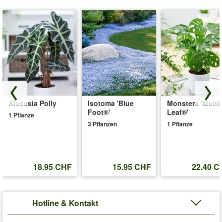
Alocasia Polly
Isotoma 'Blue
Monstera 'Monk
Foot®'
Leaf®'
1 Pflanze
3 Pflanzen
1 Pflanze
18.95 CHF
15.95 CHF
22.40 C
Hotline & Kontakt