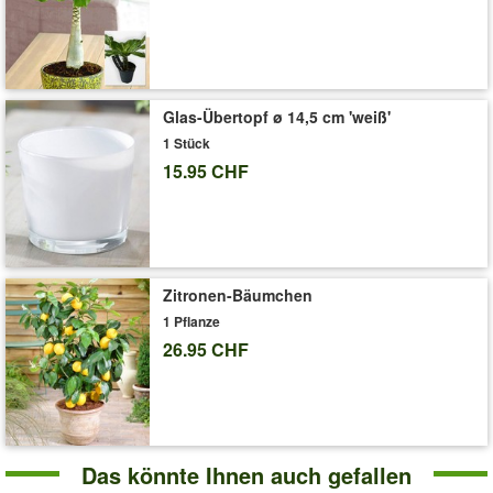
Abduschen der Blätter oder ein Platz im Badezimmer dankt das
Pfeilblatt mit einer prächtigen Entwicklung.
Art.-Nr.:
7944
Liefergrösse:
12 cm-Topf, ca. 30-35 cm hoch
Glas-Übertopf ø 14,5 cm 'weiß'
'Alocasia 'Tiny Dancers''
Pflege-Tipps
1 Stück
15.95 CHF
Zitronen-Bäumchen
1 Pflanze
26.95 CHF
Das könnte Ihnen auch gefallen