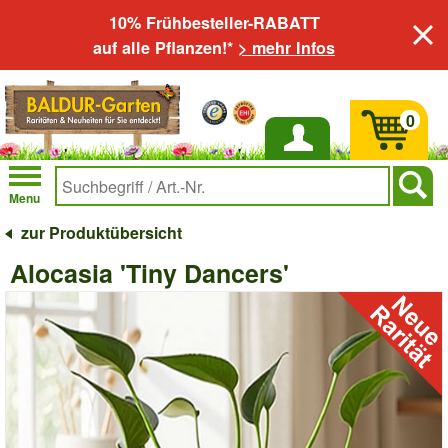
10% Frühbesteller-RABATT
auf alle Pflanzen!*
> mehr Infos
0
Anmelden
Menu
zur Produktübersicht
Alocasia 'Tiny Dancers'