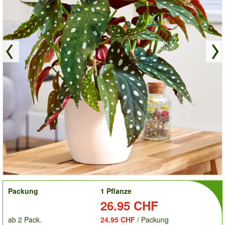
order
Packung
1 Pflanze
Preis:
26.95 CHF
ab 2 Pack.
24.95 CHF
/ Packung