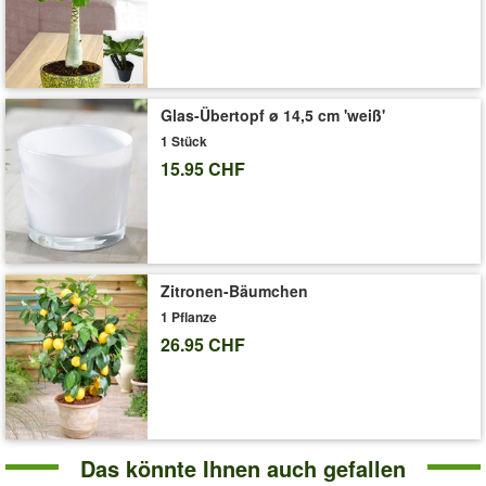
Zimmertemperatur, die idealerweise ganzjährig zwischen 18 und
22 °C liegt. (Begonia maculata)
Die Lieferung erfolgt ohne Übertopf.
Den passenden Übertopf finden Sie hier >>
Glas-Übertopf ø 14,5 cm 'weiß'
Art.-Nr.:
7816
1 Stück
15.95 CHF
Liefergrösse:
12 cm-Topf, ca. 20-30 cm hoch
'Forellenbegonie Maculata'
Pflege-Tipps
Zitronen-Bäumchen
1 Pflanze
26.95 CHF
Das könnte Ihnen auch gefallen