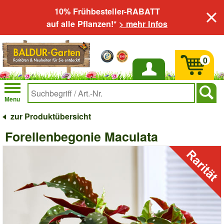
10% Frühbesteller-RABATT
auf alle Pflanzen!*
> mehr Infos
0
Anmelden
Menu
zur Produktübersicht
Forellenbegonie Maculata