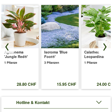
Aglaonema
Isotoma 'Blue
Calathea
'Jungle Red®'
Foot®'
Leopardina
1 Pflanze
3 Pflanzen
1 Pflanze
28.80 CHF
15.95 CHF
24.00 C
Hotline & Kontakt