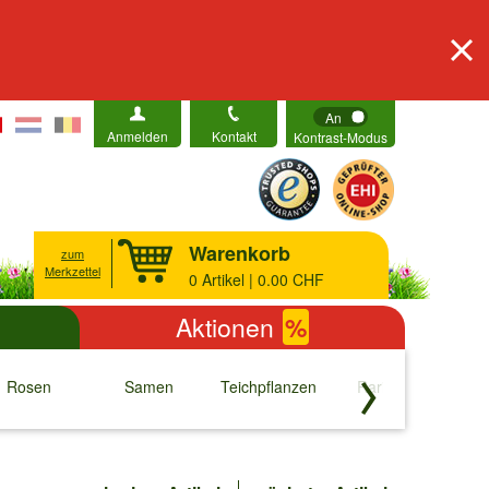
An
Anmelden
Kontakt
Kontrast-Modus
Warenkorb
zum
Merkzettel
0
Artikel | 0.00 CHF
Aktionen
%
Rosen
Samen
Teichpflanzen
Raritäten
S
↓
↓
↓
↓