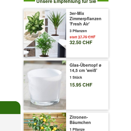
Unsere Empfehlung für Sie
3er-Mix
Zimmerpflanzen
'Fresh Air'
3 Pflanzen
statt
37.75 CHF
32.50 CHF
Glas-Übertopf ø
14,5 cm 'weiß'
1 Stück
15.95 CHF
Zitronen-
Bäumchen
1 Pflanze