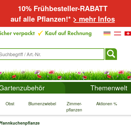
10% Frühbesteller-RABATT
auf alle Pflanzen!*
> mehr Infos
Gartenzubehör
Themenwelt
Obst
Blumenzwiebeln
Zimmer-
Aktionen %
pflanzen
↓
↓
↓
↓
Pfannkuchenpflanze