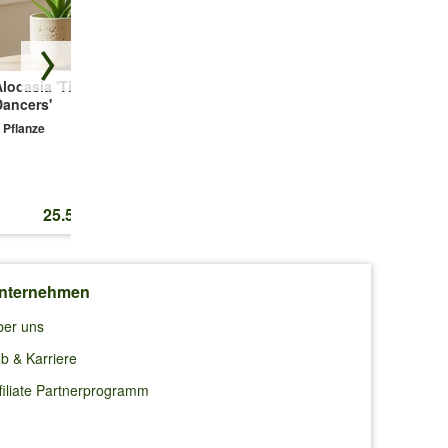
locasia 'Tiny
Ananaspflanze
Weißbunter
Dancers'
'Corona'
Gummibaum ca.
50-60 cm hoch
 Pflanze
1 Pflanze
1 Pflanze
25.50 CHF
32.50 CHF
32.50 CHF
nternehmen
ber uns
b & Karriere
filiate Partnerprogramm