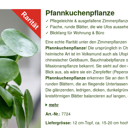
Pfannkuchenpflanze
✓ Pflegeleichte & ausgefallene Zimmerpflanz
✓ Flache, runde Blätter, die wie Ufos ausseh
✓ Blickfang für Wohnung & Büro
Eine echte Rarität unter den Zimmerpflanzen i
Pfannkuchenpflanze
! Die ursprünglich in C
heimische Art ist im Volksmund auch als Ufop
chinesischer Geldbaum, Bauchnabelpflanze 
Missionarspflanze bekannt. Sie sieht auf den 
Blick aus, als wäre sie ein Zierpfeffer (Pepero
Pfannkuchenpflanze
erkennen Sie an den f
runden Blättern, die an fliegende Untertassen
Die glänzenden, ledrigen, dicken, dunkelgrü
kreisförmigen Blätter balancieren auf langen,
mehr
Art.-Nr.:
7724
Liefergrösse:
12 cm-Topf, ca. 15-20 cm hoc