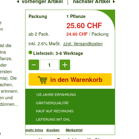
vorheriger Artikel
nächster Artikel
order
Packung
1 Pflanze
e
Preis:
25.60 CHF
en
ab 2 Pack.
24.60 CHF
/ Packung
inkl. 2.6% MwSt.
zzgl. Versandkosten
st die
hina
Lieferzeit: 3-6 Werktage
flanze,
oder
ersten
mia). Die
in den Warenkorb
lachen,
 erinnern.
125 JAHRE ERFAHRUNG
nen und
GÄRTNERQUALITÄT
 dünnen...
KAUF AUF RECHNUNG
LIEFERUNG MIT DHL
mehr Infos
drucken
Merkzettel
h