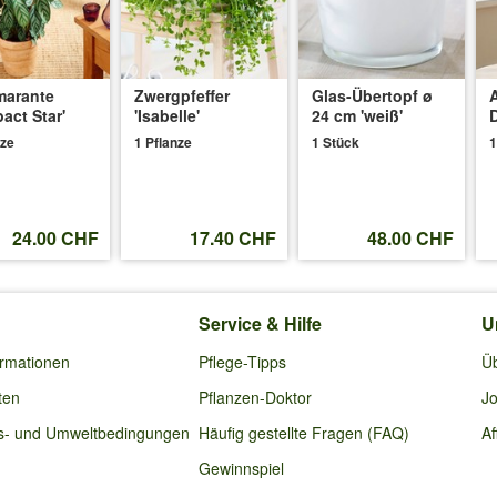
lt sich in Grünpflanzenerde wohl.
marante
Zwergpfeffer
Glas-Übertopf ø
A
act Star'
'Isabelle'
24 cm 'weiß'
nze
1 Pflanze
1 Stück
1
24.00 CHF
17.40 CHF
48.00 CHF
Service & Hilfe
U
ormationen
Pflege-Tipps
Ü
ten
Pflanzen-Doktor
Jo
s- und Umweltbedingungen
Häufig gestellte Fragen (FAQ)
Af
Gewinnspiel