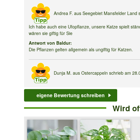
Andrea F.
aus Seegebiet Mansfelder Land 
Ich habe auch eine Ufopflanze, unsere Katze spielt stän
wären sie giftig für Sie
Antwort von Baldur:
Die Pflanzen gelten allgemein als ungiftig für Katzen.
Dunja M.
aus Ostercappeln schrieb am
28.
Ich habe heute eins gekauft kann ich sie auch im Badez
eigene Bewertung schreiben
Antwort von Baldur:
Ist der Standort hell, können Sie die Pflanze sehr gut i
Wird o
Sylvia S.
aus koblenz schrieb am
06.03.20
Hallo , meine Eierkuchenpflanze hat teilweise gelbliche