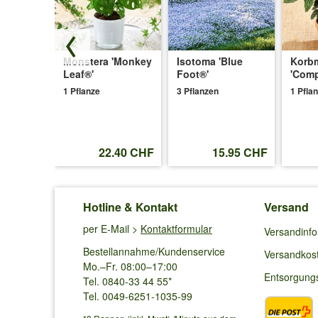
Bewässerung mit der Gießkanne steuern. Die Pflanze füh
s
Monstera 'Monkey
Isotoma 'Blue
Korb
Leaf®'
Foot®'
'Comp
1 Pflanze
3 Pflanzen
1 Pfla
.25 CHF
22.40 CHF
15.95 CHF
Hotline & Kontakt
Versand
per E-Mail >
Kontaktformular
Versandinf
Bestellannahme/Kundenservice
Versandkos
Mo.–Fr. 08:00–17:00
Entsorgung
Tel. 0840-33 44 55*
Tel. 0049-6251-1035-99