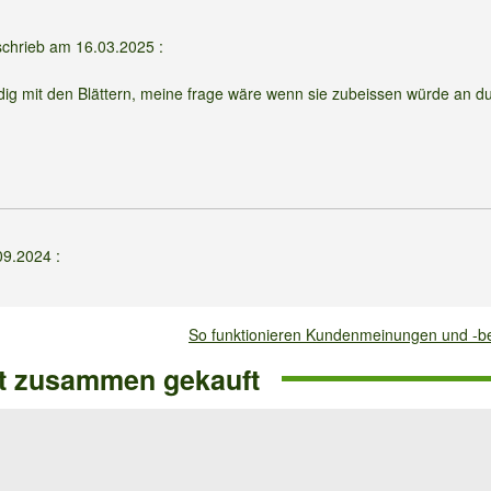
schrieb am
16.03.2025
:
dig mit den Blättern, meine frage wäre wenn sie zubeissen würde an du
09.2024
:
immer stellen
So funktionieren Kundenmeinungen und -
ns Badezimmer stellen.
ft zusammen gekauft
24
:
 Flecken am Blattrand, voran kann es liegen?