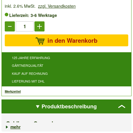
inkl. 2.6% MwSt.
zzgl. Versandkosten
Lieferzeit: 3-6 Werktage
in den Warenkorb
125 JAHRE ERFAHRUNG
GÄRTNERQUALITÄT
KAUF AUF RECHNUNG
LIEFERUNG MIT DHL
Merkzettel
Produktbeschreibung
Geldbaum Crassula
mehr
Dekorativ, unempfindlich & genügsam: Der
Geldbaum Crassula