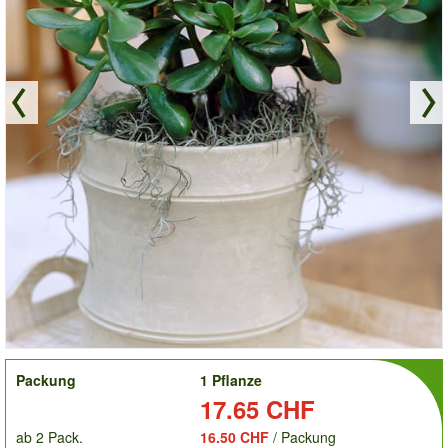
order
Packung
1 Pflanze
Preis:
17.65 CHF
ab 2 Pack.
16.50 CHF
/ Packung