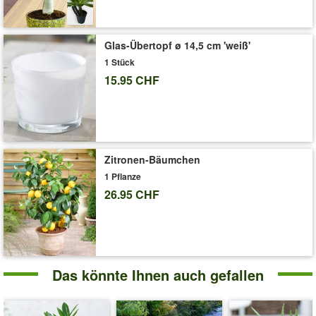
'Geldbaum Crassula'
Pflege-Tipps
Glas-Übertopf ø 14,5 cm 'weiß'
1 Stück
15.95 CHF
Zitronen-Bäumchen
1 Pflanze
26.95 CHF
Das könnte Ihnen auch gefallen