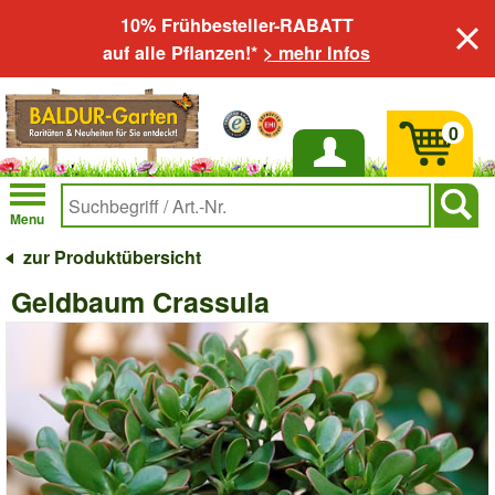
10% Frühbesteller-RABATT
auf alle Pflanzen!*
> mehr Infos
0
Anmelden
Menu
zur Produktübersicht
Geldbaum Crassula