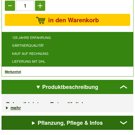
in den Warenkorb
125 JAHRE ERFAHRUNG
GÄRTNERQUALITÄT
KAUF AUF RECHNUNG
LIEFERUNG MIT DHL
Merkzettel
Produktbeschreibung
Palme 'Livistona Rotundifolia'
mehr
Auch unter dem Begriff Schirmpalme bekannt & beliebt! Die
Palme 'Livistona Rotundifolia'
fächert Ihre grünen Wedel
Pflanzung, Pflege & Infos
seitlich wie ein Schirm auf, daher auch der Name. Wenn Sie die
Palme 'Livistona Rotundifolia'
hell stellen und nicht sonnig,