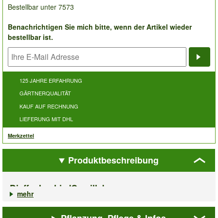
Bestellbar unter 7573
Benachrichtigen Sie mich bitte, wenn der Artikel wieder
bestellbar ist.
Bena
125 JAHRE ERFAHRUNG
GÄRTNERQUALITÄT
KAUF AUF RECHNUNG
LIEFERUNG MIT DHL
Merkzettel
Produktbeschreibung
Dieffenbachie 'Camilla'
mehr
Die
Dieffenbachie Camilla
ist mit ihren 2-farbigen Blättern sehr
beliebt. Anspruchslos gedeiht die Zimmerpflanze und wird zum