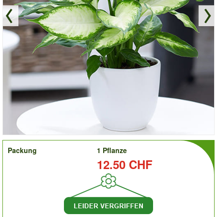
order
Packung
1 Pflanze
Preis:
12.50 CHF