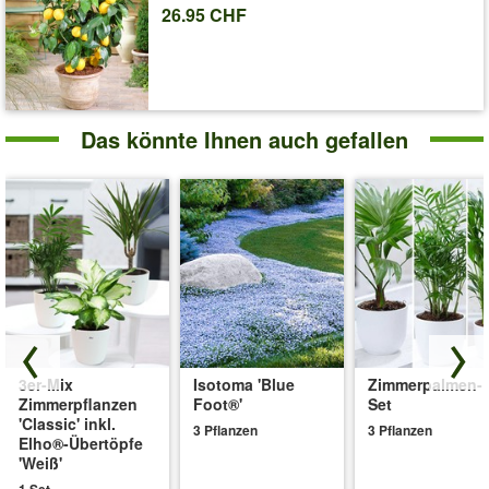
26.95 CHF
Art.-Nr.:
7850
Liefergrösse:
12 cm-Topf + 3 Elho-Übertöpfe weiß
'3er-Mix Zimmerpflanzen inkl. Elho®-Übertöpfe 'Weiß''
Pflege-Tipps
Das könnte Ihnen auch gefallen
3er-Mix
Isotoma 'Blue
Zimmerpalmen-
Zimmerpflanzen
Foot®'
Set
'Classic' inkl.
3 Pflanzen
3 Pflanzen
Elho®-Übertöpfe
'Weiß'