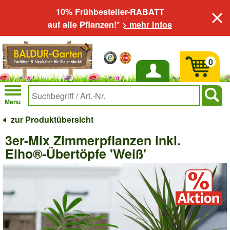
10% Frühbesteller-RABATT
auf alle Pflanzen!*
> mehr Infos
0
Anmelden
Menu
zur Produktübersicht
3er-Mix Zimmerpflanzen inkl.
Elho®-Übertöpfe 'Weiß'