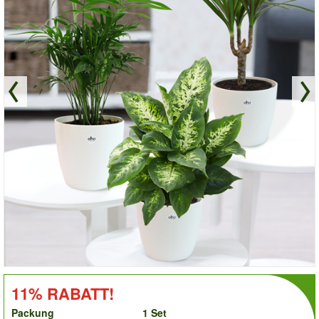
order
RABATT!:
11% RABATT!
Packung
1 Set