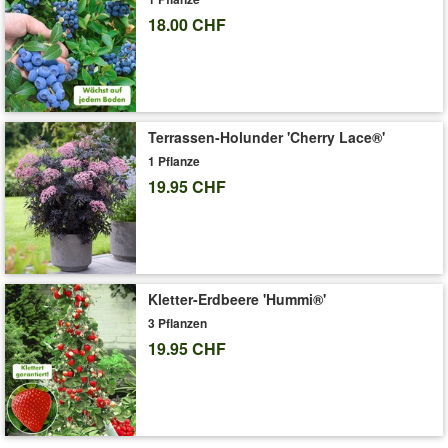
Boden. Um die gewünschte Form und Größe zu erhalten, kann
18.00 CHF
die Feige im Winter zurückgeschnitten werden, wenn die Blätter
gefallen sind. (Ficus carica)
Art.-Nr.:
9323
Terrassen-Holunder 'Cherry Lace®'
Liefergrösse:
9x9 cm-Topf, ca. 15-20 cm hoch
1 Pflanze
19.95 CHF
'Mini Feigenbaum 'Little Miss Figgy®''
Pflege-Tipps
Kletter-Erdbeere 'Hummi®'
3 Pflanzen
19.95 CHF