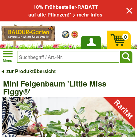
10% Frühbesteller-RABATT
auf alle Pflanzen!*
> mehr Infos
0
Anmelden
Menu
zur Produktübersicht
Mini Feigenbaum 'Little Miss
Figgy®'