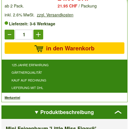
ab 2 Pack.
21.95 CHF
/ Packung
inkl. 2.6% MwSt.
zzgl. Versandkosten
Lieferzeit: 3-6 Werktage
in den Warenkorb
125 JAHRE ERFAHRUNG
GÄRTNERQUALITÄT
KAUF AUF RECHNUNG
LIEFERUNG MIT DHL
Merkzettel
Produktbeschreibung
Mini Feigenbaum 'Little Miss Figgy®'