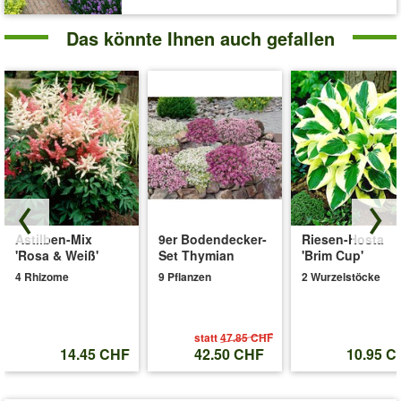
Das könnte Ihnen auch gefallen
Astilben-Mix
9er Bodendecker-
Riesen-Hosta
'Rosa & Weiß'
Set Thymian
'Brim Cup'
4 Rhizome
9 Pflanzen
2 Wurzelstöcke
statt
47.85 CHF
14.45 CHF
42.50 CHF
10.95 C