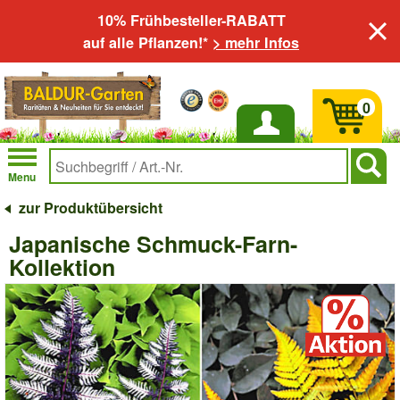
10% Frühbesteller-RABATT
auf alle Pflanzen!*
> mehr Infos
0
Anmelden
Menu
zur Produktübersicht
Japanische Schmuck-Farn-
Kollektion