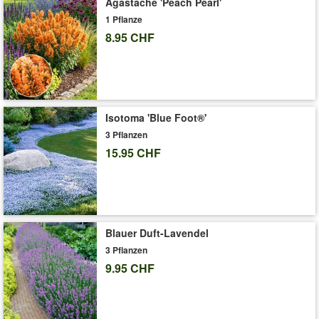
Agastache 'Peach Pearl'
Art.-Nr.:
1446
1 Pflanze
Liefergrösse:
9x9 cm-Topf
8.95 CHF
'Japanische Schmuck-Farn-Kollektion'
Pflege-Tipps
Isotoma 'Blue Foot®'
3 Pflanzen
15.95 CHF
Blauer Duft-Lavendel
3 Pflanzen
9.95 CHF