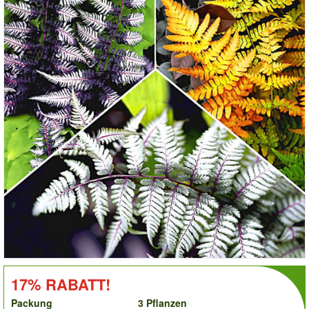
order
RABATT!:
17% RABATT!
Packung
3 Pflanzen