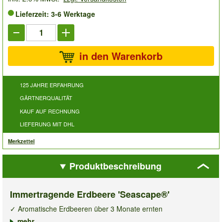
Lieferzeit: 3-6 Werktage
in den Warenkorb
125 JAHRE ERFAHRUNG
GÄRTNERQUALITÄT
KAUF AUF RECHNUNG
LIEFERUNG MIT DHL
Merkzettel
Produktbeschreibung
Immertragende Erdbeere 'Seascape®'
✓ Aromatische Erdbeeren über 3 Monate ernten
✓ Super-Erträge auch bei großer Sommerhitze
mehr