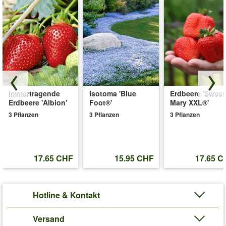
Immertragende
Isotoma 'Blue
Erdbeere 'Sweet
Erdbeere 'Albion'
Foot®'
Mary XXL®'
3 Pflanzen
3 Pflanzen
3 Pflanzen
17.65 CHF
15.95 CHF
17.65 C
Hotline & Kontakt
Versand