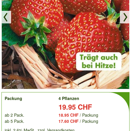
order
Packung
4 Pflanzen
Preis:
19.95 CHF
ab 2 Pack.
18.95 CHF
/ Packung
ab 5 Pack.
17.60 CHF
/ Packung
inkl. 2.6% MwSt.
zzgl. Versandkosten