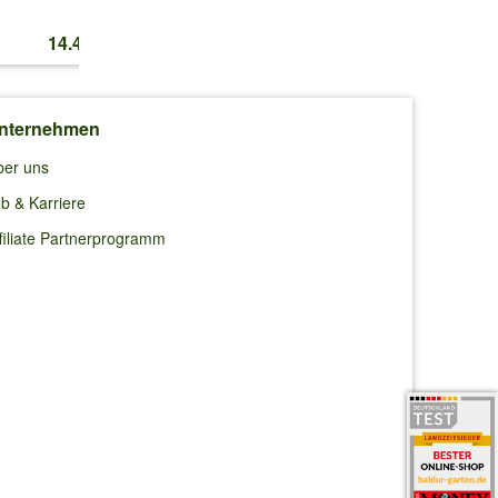
14.45 CHF
16.50 CHF
12.80 CHF
nternehmen
ber uns
b & Karriere
filiate Partnerprogramm