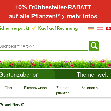
10% Frühbesteller-RABATT
auf alle Pflanzen!*
> mehr Infos
Gartenzubehör
Themenwelt
Obst
Blumenzwiebeln
Zimmer-
Aktionen %
pflanzen
↓
↓
↓
↓
'Grand Nord®'