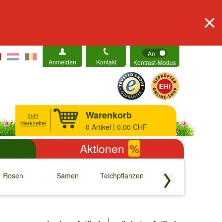
An
Anmelden
Kontakt
Kontrast-Modus
Warenkorb
zum
Merkzettel
0
Artikel | 0.00 CHF
Aktionen
%
Rosen
Samen
Teichpflanzen
Raritäten
S
↓
↓
↓
↓