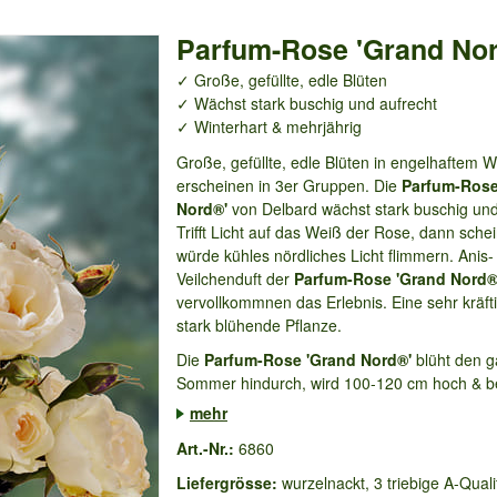
Parfum-Rose 'Grand No
✓ Große, gefüllte, edle Blüten
✓ Wächst stark buschig und aufrecht
✓ Winterhart & mehrjährig
Große, gefüllte, edle Blüten in engelhaftem 
erscheinen in 3er Gruppen. Die
Parfum-Rose
Nord®'
von Delbard wächst stark buschig und
Trifft Licht auf das Weiß der Rose, dann schei
würde kühles nördliches Licht flimmern. Anis-
Veilchenduft der
Parfum-Rose 'Grand Nord®
vervollkommnen das Erlebnis. Eine sehr kräft
stark blühende Pflanze.
Die
Parfum-Rose 'Grand Nord®'
blüht den 
Sommer hindurch, wird 100-120 cm hoch & be
mehr
Art.-Nr.:
6860
Liefergrösse:
wurzelnackt, 3 triebige A-Quali