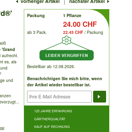
vorheriger Artikel
nächster Artikel
rd®'
order
Packung
1 Pflanze
Preis:
24.00 CHF
ab 3 Pack.
22.45 CHF
/ Packung
Weiß
 'Grand
 aufrecht.
nt es, als
Bestellbar ab 12.08.2026.
 und
'
Benachrichtigen Sie mich bitte, wenn
ige und
der Artikel wieder bestellbar ist.
ganzen
vorzugt...
Benachrichti
125 JAHRE ERFAHRUNG
GÄRTNERQUALITÄT
KAUF AUF RECHNUNG
tät