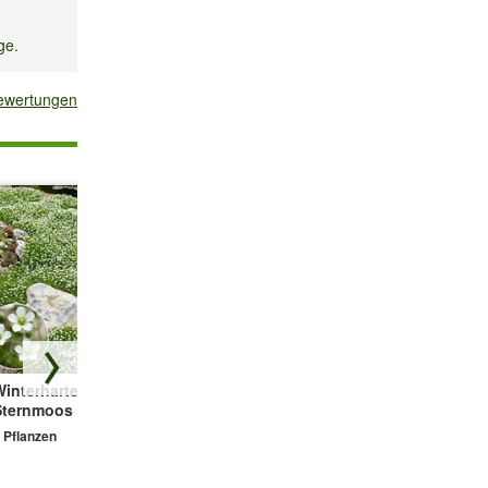
ge.
bewertungen
en
ese Rose
Winterhartes
Duftender
Prachtkerze -
Sternmoos
Thymian-Mix
Gaura 'Weiß'
'Colours'
 Pflanzen
2 Pflanzen
3 Pflanzen