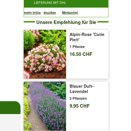
LIEFERUNG MIT DHL
mehr Infos
drucken
Merkzettel
Unsere Empfehlung für Sie
Alpin-Rose 'Cutie
Pie®'
1 Pflanze
16.50 CHF
Blauer Duft-
Lavendel
3 Pflanzen
9.95 CHF