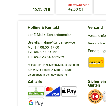
statt
47.85 CHF
.50 CHF
15.95 CHF
42.50 CHF
Hotline & Kontakt
Versand
per E-Mail >
Kontaktformular
Versandinf
Bestellannahme/Kundenservice
Versandkos
Mo.–Fr. 08:00–17:00
Entsorgung
Tel. 0840-33 44 55*
Tel. 0049-6251-1035-99
*8 Rappen (inkl. Mwst) /Minute aus dem
Schweizer Festnetz, Mobilfunk und
Liechtenstein ggf. abweichend
Zahlarten
Sicher ei
Garten