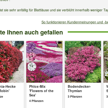
st sie sehr anfällig für Blattläuse und sie verblüht innerhalb weniger Ta
ir gießen regelmäßig.
So funktionieren Kundenmeinungen und -
ngt sehr häufig vor. Bitte ausreichend düngen, da geschwächte Pflanz
e Ihnen auch gefallen
t, z.B. durch starken Regen.
 am
02.03.2019
:
auft und gepflanzt. Im Winter habe ich sie abgedeckt. Leider kam di
tlich kommt sie diesmal.
en Winter kommen.
nia-Hecke
Phlox-Mix
Bodendecker-
Robin'
'Flowers of the
Thymian
Sea'
nze
3 Pflanzen
3
4 Pflanzen