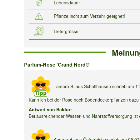
Lebensdauer
Pflanze nicht zum Verzehr geeignet!
Liefergrösse
Meinun
Parfum-
Parfum-Rose 'Grand Nord®'
Rose
'Grand
Tamara B.
aus Schaffhausen schrieb am
1
Nord®'
Kann ich bei der Rose noch Bodendeckerpflanzen dazu
Antwort von Baldur:
Bei ausreichender Wasser- und Nährstoffversorgung ist 
Andrea B.
aus Österreich schrieb am
05.07