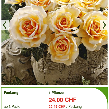
order
Packung
1 Pflanze
Preis:
24.00 CHF
ab 3 Pack.
22.45 CHF
/ Packung