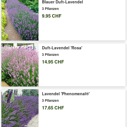
Blauer Duft-Lavendel
Wuchshöhe von 80 cm. Duftet nach Maiglöckchen, Flieder,
Freesie, Apfel und Birne. (Rosa 'Angie®') (Rosa Hybride)
3 Pflanzen
9.95 CHF
Doppelter Nutzen:
Stark duftend
Sehr robust
Art.-Nr.:
6851
Duft-Lavendel 'Rosa'
Liefergrösse:
wurzelnackt, 3 triebige A-Qualität
3 Pflanzen
'Parfum-Rose 'Angie®''
Pflege-Tipps
14.95 CHF
Lavendel 'Phenomenal®'
3 Pflanzen
17.65 CHF