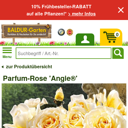
10% Frühbesteller-RABATT
auf alle Pflanzen!*
> mehr Infos
0
Anmelden
Menu
zur Produktübersicht
Parfum-Rose 'Angie®'