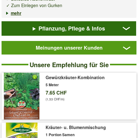
✓ Zum Einlegen von Gurken
✓ Für Fischgerichte & Salate
mehr
Bis zu 100 cm hoch werdende Gewürzpflanze.
Pflanzung, Pflege & Infos
Verwendung:
Das junge Kraut zu Suppen, Kräutersossen,
gemischten Salaten, Fisch und Gurkensalat. Halbreife
Blütendolden und Kraut zum Gurkeneinlegen. Getrocknet zu
Meinungen unserer Kunden
Hackfleisch, Quark, Tomaten.
Dill,
(Anethum graveolens). Inhalt reicht für 1-1,5 Meter.
einfach
Unsere Empfehlung für Sie
Art.-Nr.:
11385
Liefergrösse:
1 Portion
Gewürzkräuter-Kombination
5 Meter
'Dill, einfach'
Pflege-Tipps
7.65 CHF
(1,53 CHF/m)
Kräuter- u. Blumenmischung
1 Portion Samen