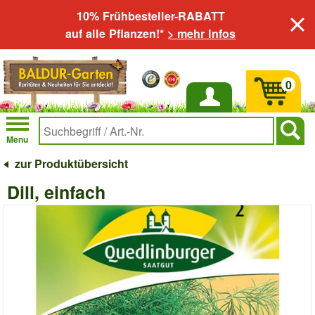
10% Frühbesteller-RABATT
auf alle Pflanzen!*
> mehr Infos
0
Anmelden
Menu
zur Produktübersicht
Dill, einfach