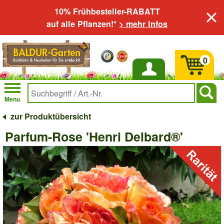
10% Frühbesteller-RABATT
auf alle Pflanzen!*
> mehr Infos
0
Anmelden
Menu
zur Produktübersicht
Parfum-Rose 'Henri Delbard®'