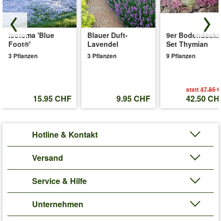
Rosen & Pflanzen in Ihrem Garten sollte 40-60 cm betragen.
(Rosa Hybride)
Art.-Nr.:
6593
Isotoma 'Blue
Blauer Duft-
9er Bodendecke
Foot®'
Lavendel
Set Thymian
Liefergrösse:
wurzelnackt, 3 triebige A-Qualität
3 Pflanzen
3 Pflanzen
9 Pflanzen
'Parfum-Rose 'Henri Delbard®''
Pflege-Tipps
statt
47.85 
15.95 CHF
9.95 CHF
42.50 CH
Hotline & Kontakt
Versand
Service & Hilfe
Unternehmen