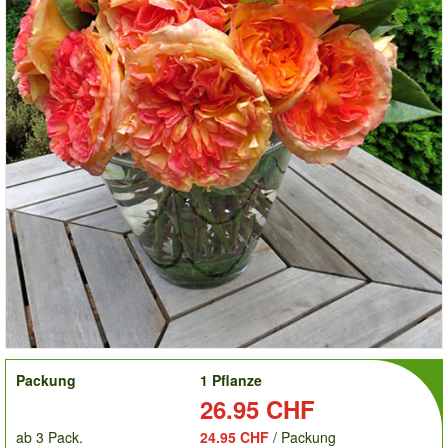
order
Packung
1 Pflanze
Preis:
26.95 CHF
ab 3 Pack.
24.95 CHF
/ Packung