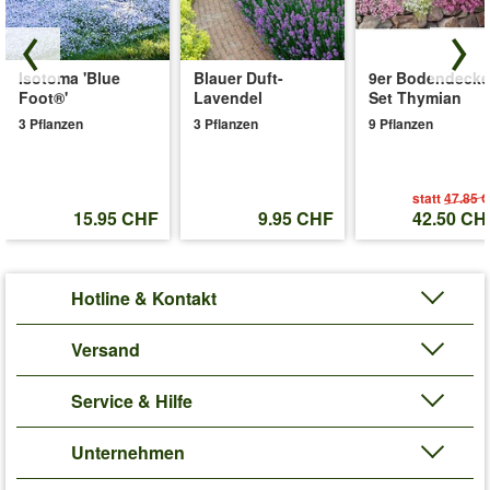
Pflanzabstand zu anderen Rosen & Pflanzen in Ihrem Garten
sollte 40 bis 60 cm betragen. (Rosa Claude Monet®, Camille
Pissarro® & Guy Savoy®)
Isotoma 'Blue
Blauer Duft-
9er Bodendecke
Art.-Nr.:
6582
Foot®'
Lavendel
Set Thymian
3 Pflanzen
3 Pflanzen
9 Pflanzen
Liefergrösse:
wurzelnackt, 3 triebige A-Qualität
'Kleine Malerrosen®-Kollektion'
Pflege-Tipps
statt
47.85 
15.95 CHF
9.95 CHF
42.50 CH
Hotline & Kontakt
Versand
Service & Hilfe
Unternehmen