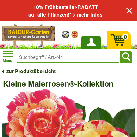
10% Frühbesteller-RABATT
auf alle Pflanzen!*
> mehr Infos
0
Anmelden
Menu
zur Produktübersicht
Kleine Malerrosen®-Kollektion