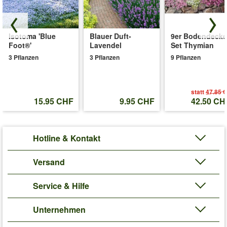
Art.-Nr.:
6849
Liefergrösse:
wurzelnackt, 3 triebige A-Qualität
Isotoma 'Blue
Blauer Duft-
9er Bodendecke
'Kletter-Rose 'Messire Delbard®''
Pflege-Tipps
Foot®'
Lavendel
Set Thymian
3 Pflanzen
3 Pflanzen
9 Pflanzen
statt
47.85 
15.95 CHF
9.95 CHF
42.50 CH
Hotline & Kontakt
Versand
Service & Hilfe
Unternehmen