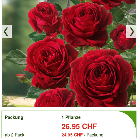
order
Packung
1 Pflanze
Preis:
26.95 CHF
ab 2 Pack.
24.95 CHF
/ Packung