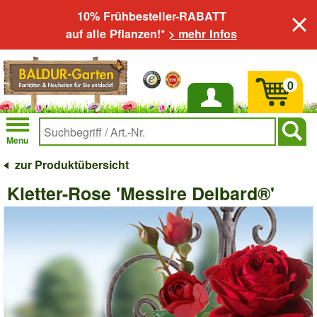
10% Frühbesteller-RABATT
auf alle Pflanzen!*
> mehr Infos
0
Anmelden
Menu
zur Produktübersicht
Kletter-Rose 'Messire Delbard®'