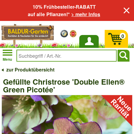
10% Frühbesteller-RABATT
auf alle Pflanzen!*
> mehr Infos
0
Anmelden
Menu
zur Produktübersicht
Gefüllte Christrose 'Double Ellen®
Green Picotée'