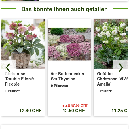
Das könnte Ihnen auch gefallen
Christrose
9er Bodendecker-
Gefüllte
'Double Ellen®
Set Thymian
Christrose 'ViV®
Picotée'
Amalia'
9 Pflanzen
1 Pflanze
1 Pflanze
statt
47.85 CHF
12.80 CHF
42.50 CHF
11.25 C