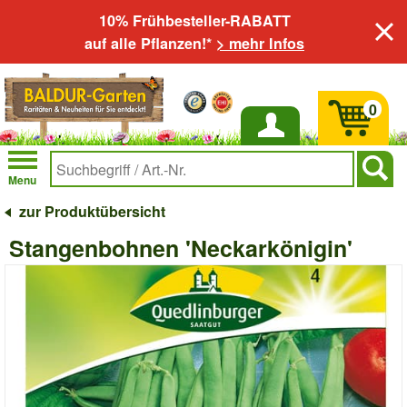
10% Frühbesteller-RABATT
auf alle Pflanzen!*
> mehr Infos
0
Anmelden
Menu
zur Produktübersicht
Stangenbohnen 'Neckarkönigin'