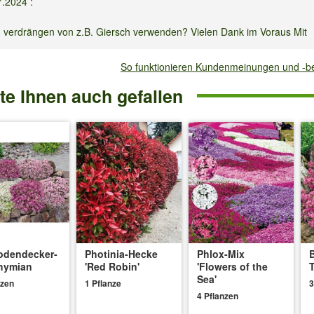
7.2024
:
 verdrängen von z.B. Giersch verwenden? Vielen Dank im Voraus Mit
So funktionieren Kundenmeinungen und -
önnen diese helfen Giersch zu unterdrücken. Bitte vor der Pflanzung di
e Ihnen auch gefallen
021
:
wenden oder wird davon abgeraten?
odendecker-
Photinia-Hecke
Phlox-Mix
hymian
'Red Robin'
'Flowers of the
:
Sea'
nzen
1 Pflanze
3
4 Pflanzen
de, oder soll ich sie lieber noch im Trockenen behalten (wegen Frost),