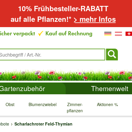
10% Frühbesteller-RABATT
auf alle Pflanzen!*
> mehr Infos
Gartenzubehör
Themenwelt
Obst
Blumenzwiebeln
Zimmer-
Aktionen %
pflanzen
↓
↓
↓
↓
bote
Scharlachroter Feld-Thymian