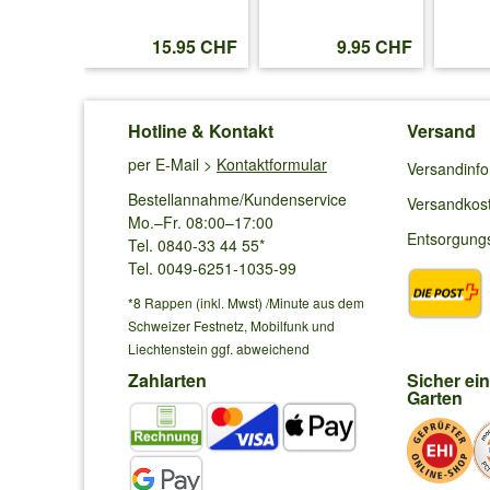
Antwort von Baldur:
.95 CHF
15.95 CHF
9.95 CHF
Ist der Boden frostfrei, können Sie bereits pflanzen. Alt
Wässern nicht vergessen.
Hotline & Kontakt
Versand
per E-Mail >
Kontaktformular
Versandinf
Bestellannahme/Kundenservice
Versandkos
Mo.–Fr. 08:00–17:00
Entsorgung
Tel. 0840-33 44 55*
Tel. 0049-6251-1035-99
*8 Rappen (inkl. Mwst) /Minute aus dem
Schweizer Festnetz, Mobilfunk und
Liechtenstein ggf. abweichend
Zahlarten
Sicher ei
Garten