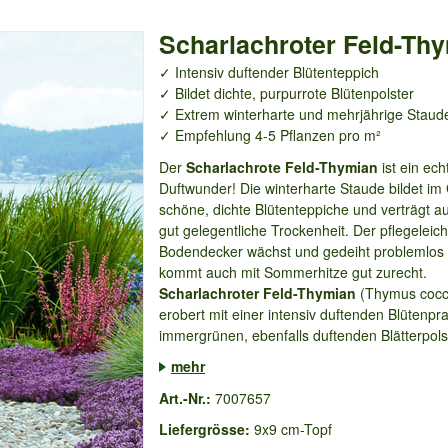
Scharlachroter Feld-Th
✓ Intensiv duftender Blütenteppich
✓ Bildet dichte, purpurrote Blütenpolster
✓ Extrem winterharte und mehrjährige Staud
✓ Empfehlung 4-5 Pflanzen pro m²
Der
Scharlachrote Feld-Thymian
ist ein ech
Duftwunder! Die winterharte Staude bildet im
schöne, dichte Blütenteppiche und verträgt a
gut gelegentliche Trockenheit. Der pflegeleich
Bodendecker wächst und gedeiht problemlos
kommt auch mit Sommerhitze gut zurecht.
Scharlachroter Feld-Thymian
(Thymus cocc
erobert mit einer intensiv duftenden Blütenpr
immergrünen, ebenfalls duftenden Blätterpolst
mehr
Art.-Nr.:
7007657
Liefergrösse:
9x9 cm-Topf