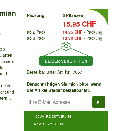
ymian
order
Packung
3 Pflanzen
Preis:
15.95 CHF
ab 2 Pack.
14.95 CHF
/ Packung
e
ab 3 Pack.
12.80 CHF
/ Packung
tes
 Garten
uch sehr
te
Bestellbar unter Art.-Nr.: 7657
 und
Benachrichtigen Sie mich bitte, wenn
ineus)
der Artikel wieder bestellbar ist.
acht und
ern...
Benachrichti
125 JAHRE ERFAHRUNG
GÄRTNERQUALITÄT