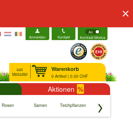
An
Anmelden
Kontakt
Kontrast-Modus
Warenkorb
zum
Merkzettel
0
Artikel | 0.00 CHF
Aktionen
%
Rosen
Samen
Teichpflanzen
Raritäten
S
↓
↓
↓
↓