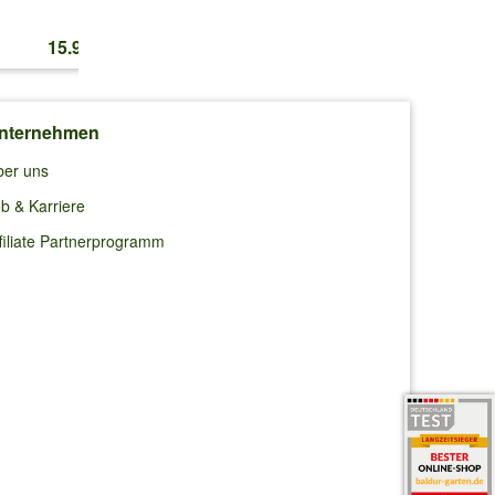
15.95 CHF
14.45 CHF
12.80 CHF
te das
nternehmen
ber uns
b & Karriere
filiate Partnerprogramm