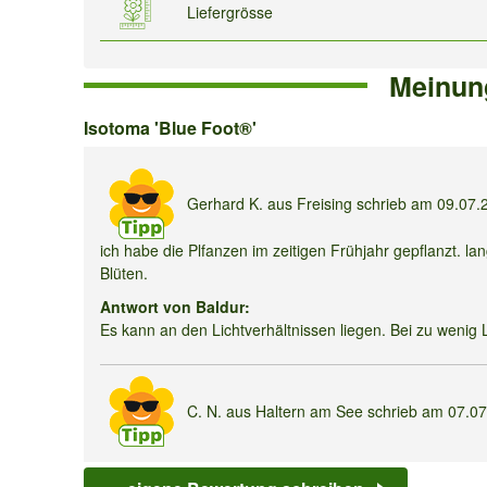
Liefergrösse
Meinun
Isotoma
Isotoma 'Blue Foot®'
'Blue
Foot®'
Gerhard K.
aus Freising schrieb am
09.07.
ich habe die Plfanzen im zeitigen Frühjahr gepflanzt. l
Blüten.
Antwort von Baldur:
Es kann an den Lichtverhältnissen liegen. Bei zu wenig
C. N.
aus Haltern am See schrieb am
07.0
Hallo, vertragen die Pflanzen Hundeurin?