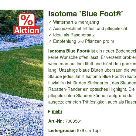
Isotoma 'Blue Foot®'
✓ Winterhart & mehrjährig
✓ Ausgezeichnet trittfest und pflegeleicht
✓ Ideal als Rasenersatz
✓ Empfehlung 5-6 Pflanzen pro m²
Isotoma Blue Foot®
ist ein neuer Bodendeck
keine Wünsche offen lässt! Er verzeiht proble
wenn man auf ihm läuft und blüht den ganz
lang. Unzählige blaue Blüten übersäen die wi
Staude jedes Jahr! Isotoma Blue Foot® (Isot
fluviatilis) ist für den Steingarten, das Staude
Rabatten-Ränder ein optisches Highlight. Die
pflegeleichten Stauden können aufgrund der
ausgezeichneten Trittfestigkeit auch als Rasen
mehr
Art.-Nr.:
7003561
Liefergrösse:
9x9 cm-Topf