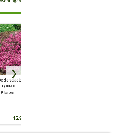
bewertungen
(
Bodendecker-
Winterhartes
Duftender
Thymian
Sternmoos
Thymian-Mix
'Colours'
 Pflanzen
3 Pflanzen
3 Pflanzen
15.95 CHF
14.45 CHF
16.50 CHF