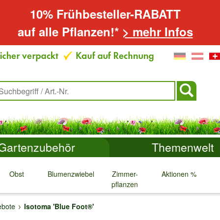
10% Frühbesteller-RABATT
auf alle Pflanzen!*
> mehr Infos
Gartenzubehör
Themenwelt
Obst
Blumenzwiebeln
Zimmer-
Aktionen %
pflanzen
↓
↓
↓
↓
bote
Isotoma 'Blue Foot®'