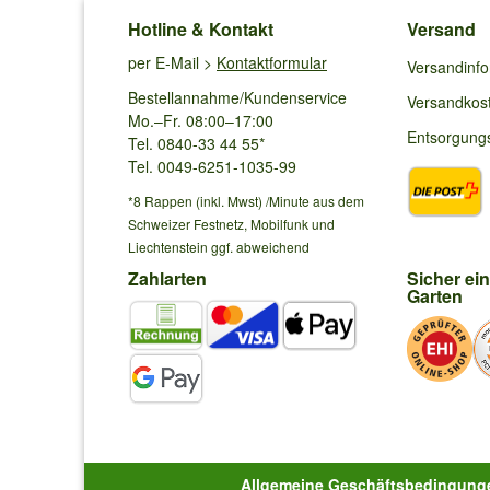
Moin liebes Baldur Team. Ich habe aktuell 60x Isotoma bl
Hotline & Kontakt
Versand
Antwort von Baldur:
Wir empfehlen 5-6 Pflanzen auf 1 m². 60 Pflanzen sind 
per E-Mail >
Kontaktformular
Versandinf
Bestellannahme/Kundenservice
Versandkos
Mo.–Fr. 08:00–17:00
Entsorgung
Simone S.
aus Oberhofen TG schrieb am
0
Tel. 0840-33 44 55*
Tel. 0049-6251-1035-99
Hallo ich habe Isotoma "Blue Foot" gepflanzt. Die Blüte
*8 Rappen (inkl. Mwst) /Minute aus dem
haben Katzen. Herzlichen Dank. Viele Grüsse
Schweizer Festnetz, Mobilfunk und
Antwort von Baldur:
Liechtenstein ggf. abweichend
Die Pflanzen sind ungiftig.
Zahlarten
Sicher ei
Garten
Justine N.
aus Leipzig schrieb am
03.08.2
Hallo, kann die Isotoma Blue auch als Bodendecker unt
Antwort von Baldur:
Ist der Standort ausreichend hell, ist eine Unterpflanzu
Allgemeine Geschäftsbedingung