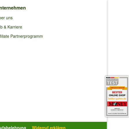
zen?
nternehmen
ber uns
b & Karriere
filiate Partnerprogramm
Wir
rufsbelehrung
Widerruf erklären