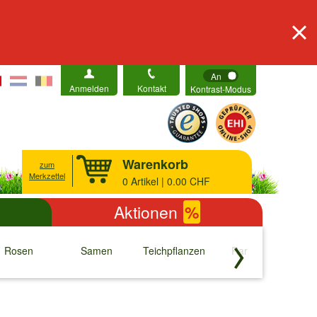
An
Anmelden
Kontakt
Kontrast-Modus
Warenkorb
zum
Merkzettel
0
Artikel | 0.00 CHF
Aktionen
%
Rosen
Samen
Teichpflanzen
Raritäten
S
↓
↓
↓
↓