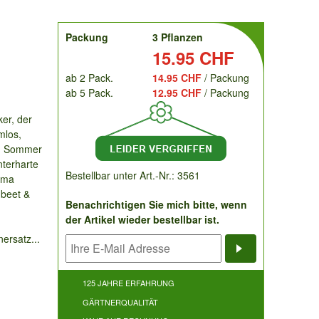
order
Packung
3 Pflanzen
Preis:
15.95 CHF
ab 2 Pack.
14.95 CHF
/ Packung
ab 5 Pack.
12.95 CHF
/ Packung
er, der
mlos,
en Sommer
nterharte
Bestellbar unter Art.-Nr.: 3561
oma
nbeet &
Benachrichtigen Sie mich bitte, wenn
der Artikel wieder bestellbar ist.
ersatz...
Benachrichti
125 JAHRE ERFAHRUNG
GÄRTNERQUALITÄT