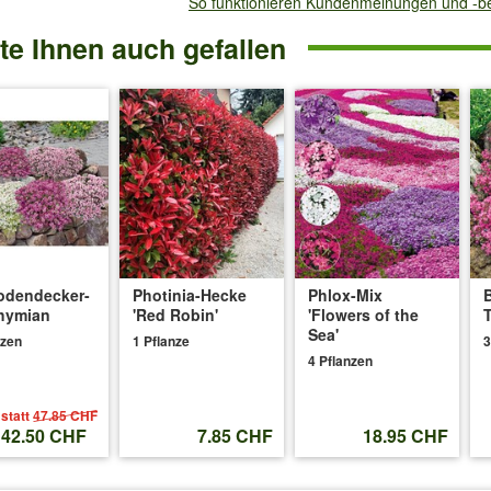
So funktionieren Kundenmeinungen und -
e Ihnen auch gefallen
06.2026
:
 malgré leur emplacement à l'ombre, la canicule a eût raison d'elles :'
2025
:
odendecker-
Photinia-Hecke
Phlox-Mix
hymian
'Red Robin'
'Flowers of the
Sea'
nzen
1 Pflanze
3
4 Pflanzen
nter ein.
statt
47.85 CHF
42.50 CHF
7.85 CHF
18.95 CHF
5
: