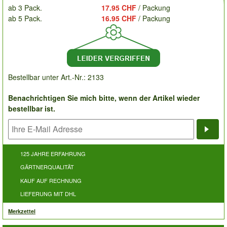
ab 3 Pack.
17.95 CHF
/ Packung
ab 5 Pack.
16.95 CHF
/ Packung
Bestellbar unter Art.-Nr.: 2133
Benachrichtigen Sie mich bitte, wenn der Artikel wieder
bestellbar ist.
Bena
125 JAHRE ERFAHRUNG
GÄRTNERQUALITÄT
KAUF AUF RECHNUNG
LIEFERUNG MIT DHL
Merkzettel