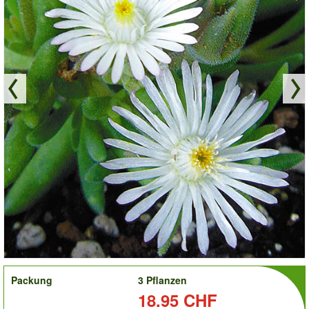
order
Packung
3 Pflanzen
Preis:
18.95 CHF