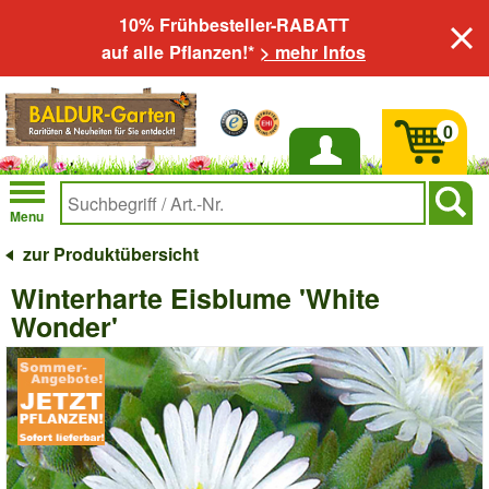
10% Frühbesteller-RABATT
auf alle Pflanzen!*
> mehr Infos
0
Anmelden
Menu
zur Produktübersicht
Winterharte Eisblume 'White
Wonder'