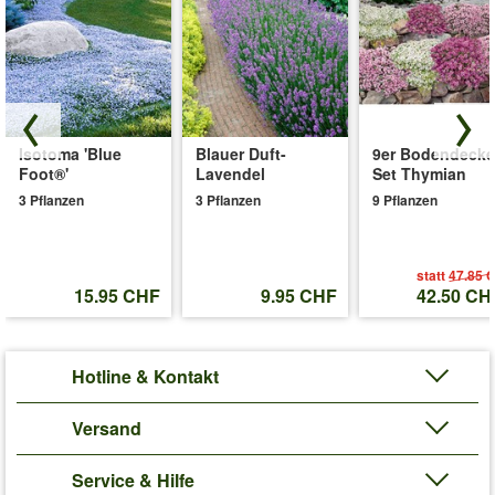
mehrjährigen Polsterstauden werden 15 cm hoch & lieben einen
sonnigen bis halbschattigen Standort. Der Abstand zwischen
den Mittagsblumen & zu anderen Pflanzen in Ihrem Garten
sollte 10-15 cm betragen. (Delosperma congestum)
Art.-Nr.:
7002133
Isotoma 'Blue
Blauer Duft-
9er Bodendecke
Liefergrösse:
9x9 cm-Topf
Foot®'
Lavendel
Set Thymian
'Winterharte Eisblume 'White Wonder''
Pflege-Tipps
3 Pflanzen
3 Pflanzen
9 Pflanzen
statt
47.85 
15.95 CHF
9.95 CHF
42.50 CH
Hotline & Kontakt
Versand
Service & Hilfe