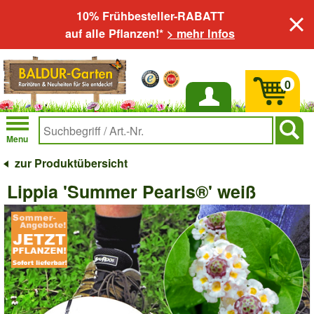
10% Frühbesteller-RABATT
auf alle Pflanzen!*
> mehr Infos
0
Anmelden
Menu
zur Produktübersicht
Lippia 'Summer Pearls®' weiß