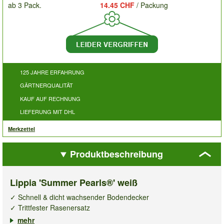
ab 3 Pack.
14.45 CHF
/ Packung
125 JAHRE ERFAHRUNG
GÄRTNERQUALITÄT
KAUF AUF RECHNUNG
LIEFERUNG MIT DHL
Merkzettel
Produktbeschreibung
Lippia 'Summer Pearls®' weiß
✓ Schnell & dicht wachsender Bodendecker
✓ Trittfester Rasenersatz
✓ Winterhart, mehrjährig & pflegeleicht
mehr