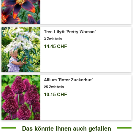
& Wasserbedarf der mehrjährigen, winterharten Blumenzwiebeln
ist gering. (Tulipa)
Art.-Nr.:
39937
Liefergrösse:
Zwiebelumfang 11/12 cm
Tree-Lily® 'Pretty Woman'
'Papageien-Tulpe 'Parrot Negrita''
Pflege-Tipps
3 Zwiebeln
14.45 CHF
Allium 'Roter Zuckerhut'
25 Zwiebeln
10.15 CHF
Das könnte Ihnen auch gefallen