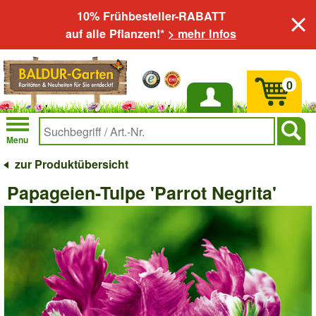
10% Frühbesteller-RABATT
auf alle Pflanzen!*
> mehr Infos
0
Anmelden
Menu
zur Produktübersicht
Papageien-Tulpe 'Parrot Negrita'