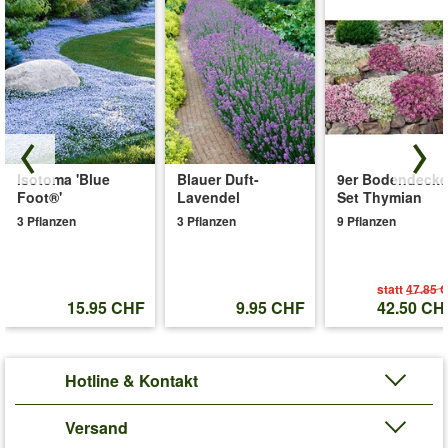
Isotoma 'Blue
Blauer Duft-
9er Bodendecke
Foot®'
Lavendel
Set Thymian
3 Pflanzen
3 Pflanzen
9 Pflanzen
statt
47.85 
15.95 CHF
9.95 CHF
42.50 CH
Hotline & Kontakt
Versand