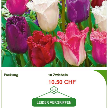
order
Packung
10 Zwiebeln
Preis:
10.50 CHF