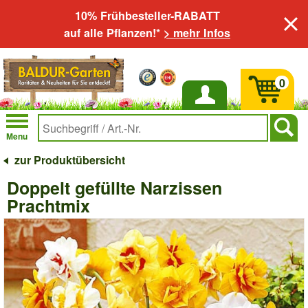
10% Frühbesteller-RABATT
auf alle Pflanzen!*
> mehr Infos
0
Anmelden
Menu
zur Produktübersicht
Doppelt gefüllte Narzissen
Prachtmix