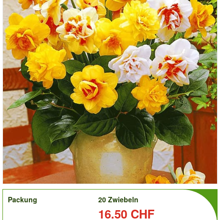
order
Packung
20 Zwiebeln
Preis:
16.50 CHF