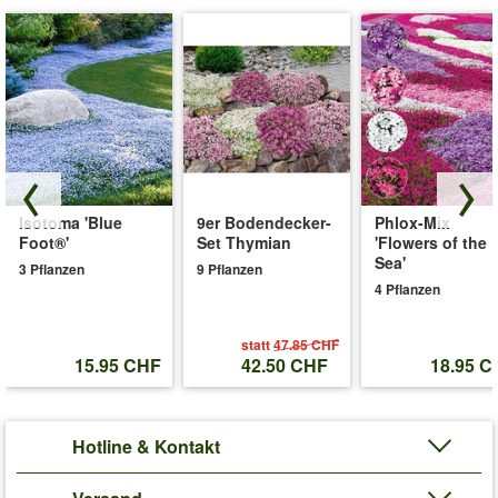
Isotoma 'Blue
9er Bodendecker-
Phlox-Mix
Foot®'
Set Thymian
'Flowers of the
Sea'
3 Pflanzen
9 Pflanzen
4 Pflanzen
statt
47.85 CHF
15.95 CHF
42.50 CHF
18.95 C
Hotline & Kontakt