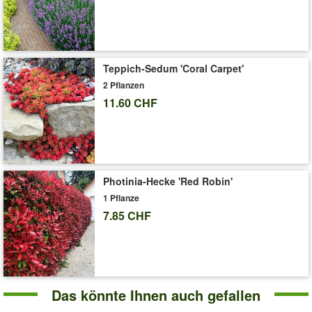
Liefergrösse:
9x9cm Topf
'Küchenschelle 'Fairy Dreams''
Pflege-Tipps
Teppich-Sedum 'Coral Carpet'
2 Pflanzen
11.60 CHF
Photinia-Hecke 'Red Robin'
1 Pflanze
7.85 CHF
Das könnte Ihnen auch gefallen