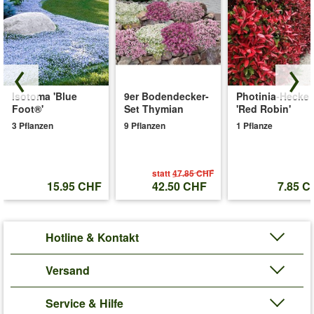
Isotoma 'Blue
9er Bodendecker-
Photinia-Hecke
Foot®'
Set Thymian
'Red Robin'
3 Pflanzen
9 Pflanzen
1 Pflanze
statt
47.85 CHF
15.95 CHF
42.50 CHF
7.85 C
Hotline & Kontakt
Versand
Service & Hilfe