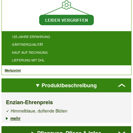
125 JAHRE ERFAHRUNG
GÄRTNERQUALITÄT
KAUF AUF RECHNUNG
LIEFERUNG MIT DHL
Merkzettel
Produktbeschreibung
Enzian-Ehrenpreis
✓ Himmelblaue, duftende Blüten
✓ Pflegeleicht & anspruchslos
mehr
✓ Blickfang im Beet & Kübel