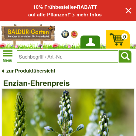
10% Frühbesteller-RABATT
auf alle Pflanzen!*
> mehr Infos
0
Anmelden
Menu
zur Produktübersicht
Enzian-Ehrenpreis