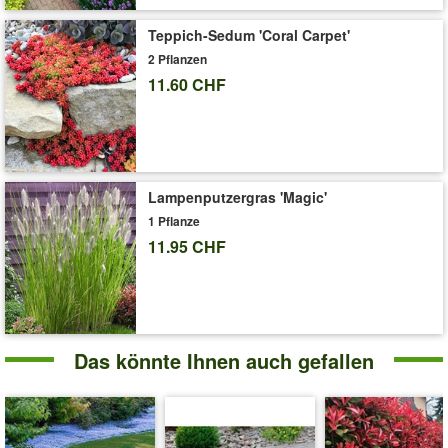
gentianoides)
Art.-Nr.:
9579
Teppich-Sedum 'Coral Carpet'
2 Pflanzen
Liefergrösse:
9x9 cm-Topf
11.60 CHF
'Enzian-Ehrenpreis'
Pflege-Tipps
Lampenputzergras 'Magic'
1 Pflanze
11.95 CHF
Das könnte Ihnen auch gefallen