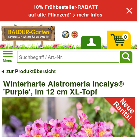
10% Frühbesteller-RABATT
auf alle Pflanzen!*
> mehr Infos
0
Anmelden
Menu
zur Produktübersicht
Winterharte Alstromeria Incalys®
'Purple', im 12 cm XL-Topf