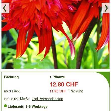
order
Packung
1 Pflanze
Preis:
12.80 CHF
ab 3 Pack.
11.95 CHF
/ Packung
inkl. 2.6% MwSt.
zzgl. Versandkosten
Lieferzeit: 3-6 Werktage