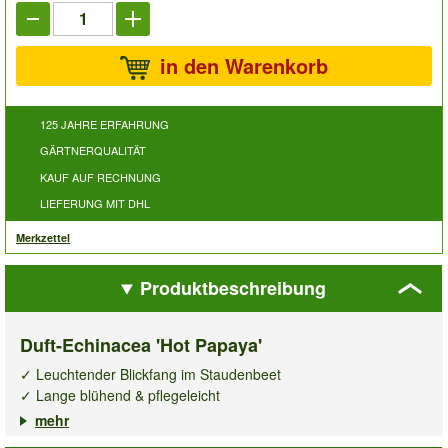
in den Warenkorb
125 JAHRE ERFAHRUNG
GÄRTNERQUALITÄT
KAUF AUF RECHNUNG
LIEFERUNG MIT DHL
Merkzettel
Produktbeschreibung
Duft-Echinacea 'Hot Papaya'
✓ Leuchtender Blickfang im Staudenbeet
✓ Lange blühend & pflegeleicht
✓ Winterhart & trockenresistent
mehr
Wie das Federkleid eines exotischen Vogels sticht jede der