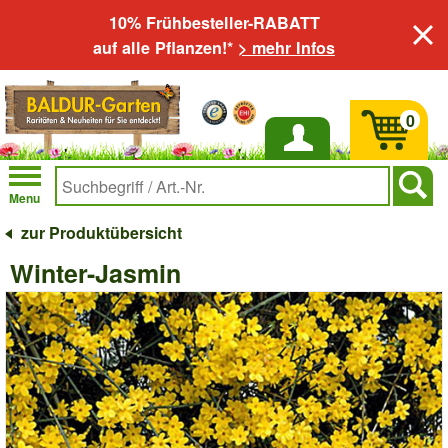
10% Frühbesteller-RABATT
auf alle Pflanzen!*
> mehr Infos
0
Anmelden
Menu
zur Produktübersicht
Winter-Jasmin