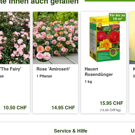
e Ihnen auch gefallen
'The Fairy'
Rose 'Amirose®'
Hauert
K
Rosendünger
nze
1 Pflanze
3
1 kg
15.95 CHF
10.50 CHF
14.95 CHF
(15,95 CHF/kg)
Service & Hilfe
U