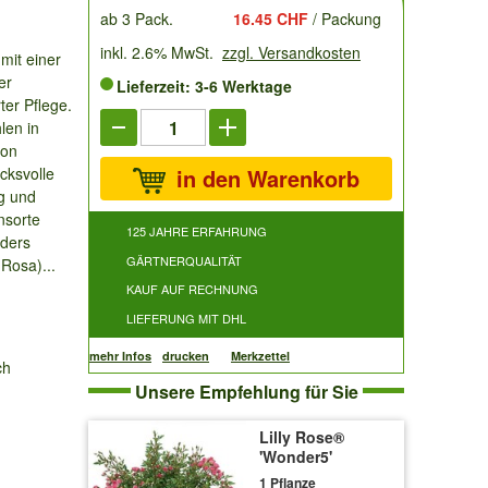
ab 3 Pack.
16.45 CHF
/ Packung
inkl. 2.6% MwSt.
zzgl. Versandkosten
mit einer
er
Lieferzeit: 3-6 Werktage
ter Pflege.
len in
von
cksvolle
in den Warenkorb
ng und
nsorte
125 JAHRE ERFAHRUNG
nders
GÄRTNERQUALITÄT
Rosa)...
KAUF AUF RECHNUNG
LIEFERUNG MIT DHL
mehr Infos
drucken
Merkzettel
ch
Unsere Empfehlung für Sie
Lilly Rose®
'Wonder5'
1 Pflanze