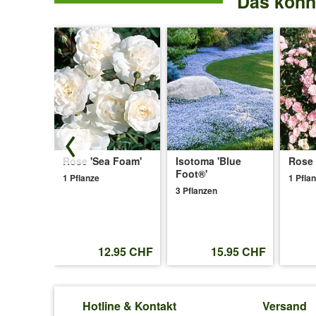
Das könnt
® Queen
Rose 'Sea Foam'
Isotoma 'Blue
Rose 
Foot®'
1 Pflanze
1 Pfla
3 Pflanzen
.50 CHF
12.95 CHF
15.95 CHF
Hotline & Kontakt
Versand