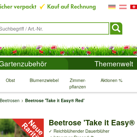
Gartenzubehör
Themenwelt
Obst
Blumenzwiebeln
Zimmer-
Aktionen %
pflanzen
↓
↓
↓
↓
Beetrosen
Beetrose 'Take it Easy® Red'
Beetrose 'Take it Easy®
✓ Reichblühender Dauerblüher