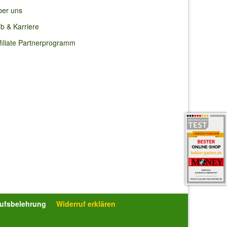
ber uns
b & Karriere
filiate Partnerprogramm
rufsbelehrung
Widerruf erklären