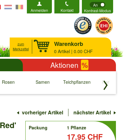
An
Anmelden
Kontakt
Kontrast-Modus
Warenkorb
zum
Merkzettel
0
Artikel | 0.00 CHF
Aktionen
%
Rosen
Samen
Teichpflanzen
Raritäten
S
↓
↓
↓
↓
vorheriger Artikel
nächster Artikel
 Red'
order
Packung
1 Pflanze
Preis:
17.95 CHF