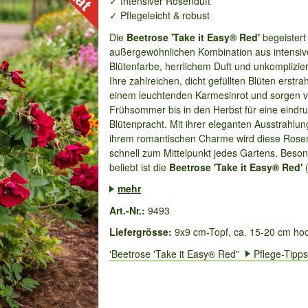
✓ Intensiver Rosenduft
✓ Pflegeleicht & robust
Die
Beetrose 'Take it Easy® Red'
begeistert 
außergewöhnlichen Kombination aus intensiv
Blütenfarbe, herrlichem Duft und unkomplizier
Ihre zahlreichen, dicht gefüllten Blüten erstrah
einem leuchtenden Karmesinrot und sorgen 
Frühsommer bis in den Herbst für eine eindru
Blütenpracht. Mit ihrer eleganten Ausstrahlu
ihrem romantischen Charme wird diese Rose
schnell zum Mittelpunkt jedes Gartens. Beso
beliebt ist die
Beetrose 'Take it Easy® Red'
(
mehr
Art.-Nr.:
9493
Liefergrösse:
9x9 cm-Topf, ca. 15-20 cm ho
'Beetrose 'Take it Easy® Red''
Pflege-Tipps