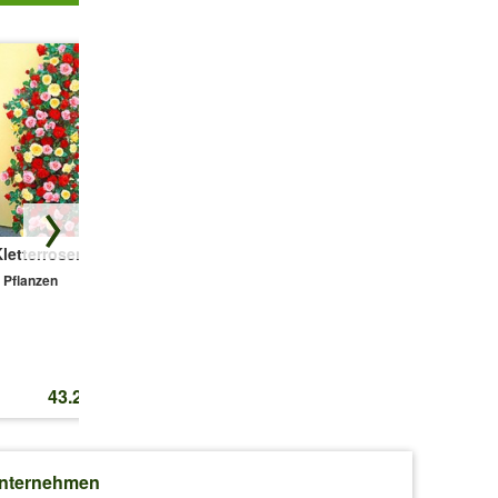
letterrosen-Trio
Gefüllte
Sedum Sun
Christrose
Sparkler® 'Sedoro
 Pflanzen
'Double Ellen®
Blue Elf'
Green Picotée'
2 Pflanzen
1 Pflanze
43.25 CHF
12.80 CHF
14.45 CHF
nternehmen