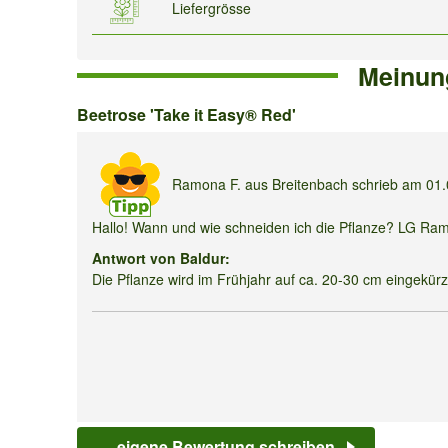
Liefergrösse
Meinun
Beetrose
Beetrose 'Take it Easy® Red'
'Take
it
Ramona F.
aus Breitenbach schrieb am
01
Easy®
Hallo! Wann und wie schneiden ich die Pflanze? LG Ra
Red'
Antwort von Baldur:
Die Pflanze wird im Frühjahr auf ca. 20-30 cm eingekür
eigene Bewertung schreiben