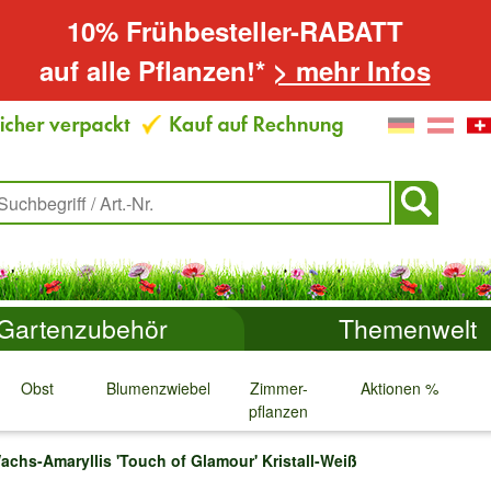
10% Frühbesteller-RABATT
auf alle Pflanzen!*
> mehr Infos
Gartenzubehör
Themenwelt
Obst
Blumenzwiebeln
Zimmer-
Aktionen %
pflanzen
↓
↓
↓
↓
achs-Amaryllis 'Touch of Glamour' Kristall-Weiß