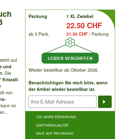
uch
order
Packung
1 XL Zwiebel
ß
Preis:
22.50 CHF
ab 3 Pack.
21.50 CHF
/ Packung
steht auf
de und
Wieder bestellbar ab Oktober 2026.
n.
Die
Kristall-
Benachrichtigen Sie mich bitte, wenn
r
der Artikel wieder bestellbar ist.
llt von
hs-
kann im
Benachrichti
en...
125 JAHRE ERFAHRUNG
GÄRTNERQUALITÄT
KAUF AUF RECHNUNG