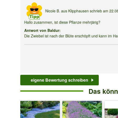
Amaryllis
Nicole B.
aus Klipphausen schrieb am
22.0
'Touch
Hallo zusammen, ist diese Pflanze mehrjärig?
of
Antwort von Baldur:
Glamour'
Die Zwiebel ist nach der Blüte erschöpft und kann im H
Kristall-
Weiß
eigene Bewertung schreiben
Das könnt