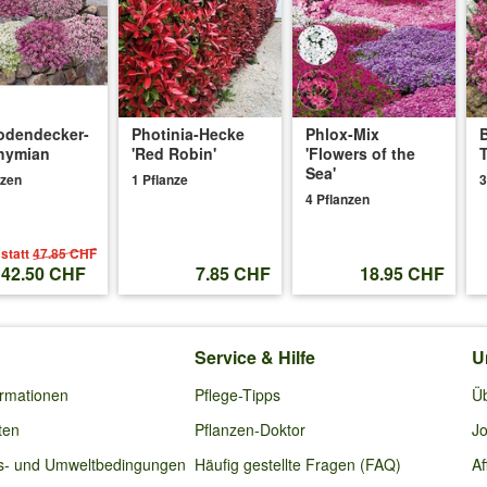
odendecker-
Photinia-Hecke
Phlox-Mix
hymian
'Red Robin'
'Flowers of the
Sea'
nzen
1 Pflanze
3
4 Pflanzen
statt
47.85 CHF
42.50 CHF
7.85 CHF
18.95 CHF
Service & Hilfe
U
ormationen
Pflege-Tipps
Ü
ten
Pflanzen-Doktor
Jo
s- und Umweltbedingungen
Häufig gestellte Fragen (FAQ)
Af