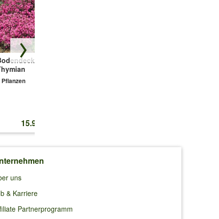
Bodendecker-
Winterhartes
Duftender
Thymian
Sternmoos
Thymian-Mix
'Colours'
 Pflanzen
3 Pflanzen
3 Pflanzen
15.95 CHF
14.45 CHF
16.50 CHF
nternehmen
ber uns
b & Karriere
filiate Partnerprogramm