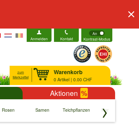
An
Anmelden
Kontakt
Kontrast-Modus
Warenkorb
zum
Merkzettel
0
Artikel | 0.00 CHF
Aktionen
%
Rosen
Samen
Teichpflanzen
Raritäten
S
↓
↓
↓
↓