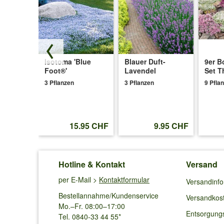
-
Isotoma 'Blue
Blauer Duft-
9er B
'Cherry
Foot®'
Lavendel
Set T
3 Pflanzen
3 Pflanzen
9 Pfla
.95 CHF
15.95 CHF
9.95 CHF
Hotline & Kontakt
Versand
per E-Mail >
Kontaktformular
Versandinf
Bestellannahme/Kundenservice
Versandkos
Mo.–Fr. 08:00–17:00
Entsorgung
Tel. 0840-33 44 55*