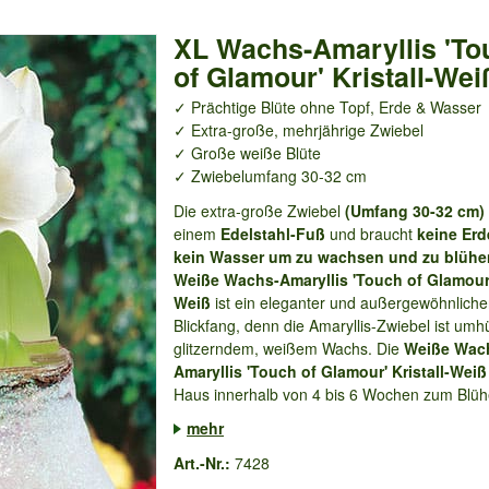
XL Wachs-Amaryllis 'To
of Glamour' Kristall-Wei
✓ Prächtige Blüte ohne Topf, Erde & Wasser
✓ Extra-große, mehrjährige Zwiebel
✓ Große weiße Blüte
✓ Zwiebelumfang 30-32 cm
Die extra-große Zwiebel
(Umfang 30-32 cm)
einem
Edelstahl-Fuß
und braucht
keine Er
kein Wasser um zu wachsen und zu blühe
Weiße Wachs-Amaryllis 'Touch of Glamour' 
Weiß
ist ein eleganter und außergewöhnliche
Blickfang, denn die Amaryllis-Zwiebel ist umhü
glitzerndem, weißem Wachs. Die
Weiße Wac
Amaryllis 'Touch of Glamour' Kristall-Weiß
Haus innerhalb von 4 bis 6 Wochen zum Blüh
mehr
Art.-Nr.:
7428