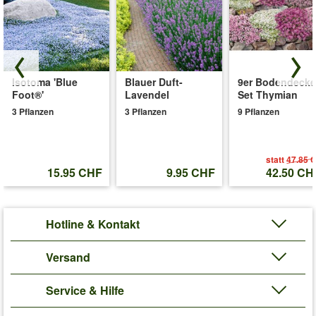
Isotoma 'Blue
Blauer Duft-
9er Bodendecke
Foot®'
Lavendel
Set Thymian
3 Pflanzen
3 Pflanzen
9 Pflanzen
statt
47.85 
15.95 CHF
9.95 CHF
42.50 CH
Hotline & Kontakt
Versand
Service & Hilfe