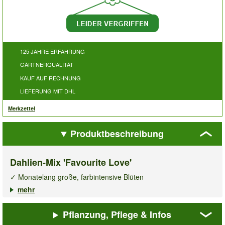
125 JAHRE ERFAHRUNG
GÄRTNERQUALITÄT
KAUF AUF RECHNUNG
LIEFERUNG MIT DHL
Merkzettel
Produktbeschreibung
Dahlien-Mix 'Favourite Love'
✓ Monatelang große, farbintensive Blüten
✓ Mehrjährige Schnittblume
mehr
✓ Blickfang im Garten
Pflanzung, Pflege & Infos
Der großblumige, dekorative
Dahlien-Mix Favourite Love
belebt Ihren Garten mit faszinierenden Farben und exotisch