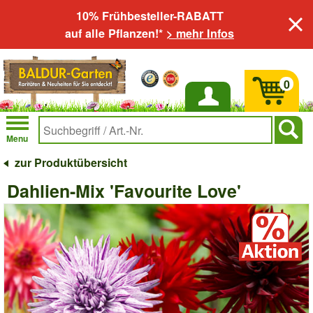
10% Frühbesteller-RABATT
auf alle Pflanzen!*
> mehr Infos
0
Anmelden
Menu
zur Produktübersicht
Dahlien-Mix 'Favourite Love'