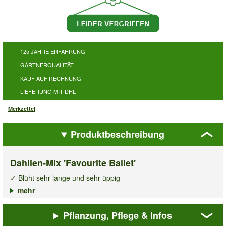
125 JAHRE ERFAHRUNG
GÄRTNERQUALITÄT
KAUF AUF RECHNUNG
LIEFERUNG MIT DHL
Merkzettel
Produktbeschreibung
Dahlien-Mix 'Favourite Ballet'
✓ Blüht sehr lange und sehr üppig
✓ Lockt Bienen & Schmetterlinge an
mehr
✓ Elegante Blütenform
Pflanzung, Pflege & Infos
In perfekter Harmonie strahlen die eleganten Blüten des
Dahlien-Mix 'Favourite Ballet'
im Gartenbeet und als