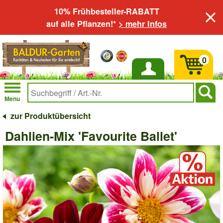
10% Frühbesteller-RABATT
auf alle Pflanzen!*
> mehr Infos
0
Anmelden
Menu
zur Produktübersicht
Dahlien-Mix 'Favourite Ballet'