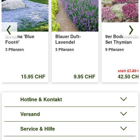
Isotoma 'Blue
Blauer Duft-
9er Bodendecke
Foot®'
Lavendel
Set Thymian
3 Pflanzen
3 Pflanzen
9 Pflanzen
statt
47.85 
15.95 CHF
9.95 CHF
42.50 CH
Hotline & Kontakt
Versand
Service & Hilfe