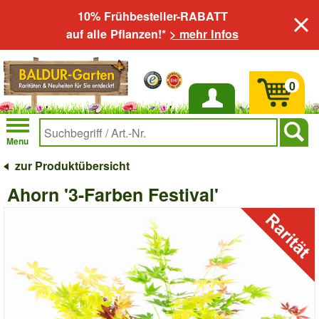
10% Frühbesteller-RABATT
auf alle Pflanzen!*
> mehr Infos
0
Anmelden
Menu
zur Produktübersicht
Ahorn '3-Farben Festival'