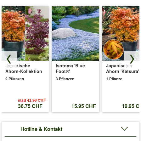
Japanische
Isotoma 'Blue
Japanischer
Ahorn-Kollektion
Foot®'
Ahorn 'Katsura'
2 Pflanzen
3 Pflanzen
1 Pflanze
statt
41.90 CHF
36.75 CHF
15.95 CHF
19.95 C
Hotline & Kontakt