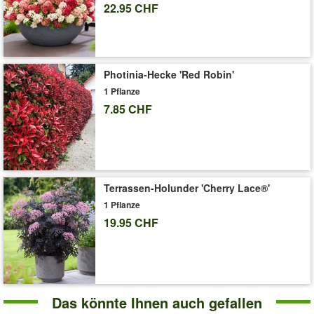
22.95 CHF
Wasserbedarf ist gering bis mittel. (Acer palmatum)
Art.-Nr.:
9334
Liefergrösse:
3-Liter Containertopf, ca. 20-30 cm hoch
'Ahorn '3-Farben Festival''
Pflege-Tipps
Photinia-Hecke 'Red Robin'
1 Pflanze
7.85 CHF
Terrassen-Holunder 'Cherry Lace®'
1 Pflanze
19.95 CHF
Das könnte Ihnen auch gefallen