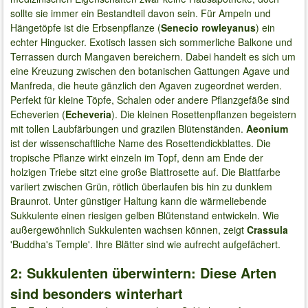
sollte sie immer ein Bestandteil davon sein. Für Ampeln und
Hängetöpfe ist die Erbsenpflanze (
Senecio rowleyanus
) ein
echter Hingucker. Exotisch lassen sich sommerliche Balkone und
Terrassen durch Mangaven bereichern. Dabei handelt es sich um
eine Kreuzung zwischen den botanischen Gattungen Agave und
Manfreda, die heute gänzlich den Agaven zugeordnet werden.
Perfekt für kleine Töpfe, Schalen oder andere Pflanzgefäße sind
Echeverien (
Echeveria
). Die kleinen Rosettenpflanzen begeistern
mit tollen Laubfärbungen und grazilen Blütenständen.
Aeonium
ist der wissenschaftliche Name des Rosettendickblattes. Die
tropische Pflanze wirkt einzeln im Topf, denn am Ende der
holzigen Triebe sitzt eine große Blattrosette auf. Die Blattfarbe
variiert zwischen Grün, rötlich überlaufen bis hin zu dunklem
Braunrot. Unter günstiger Haltung kann die wärmeliebende
Sukkulente einen riesigen gelben Blütenstand entwickeln. Wie
außergewöhnlich Sukkulenten wachsen können, zeigt
Crassula
'Buddha's Temple'. Ihre Blätter sind wie aufrecht aufgefächert.
2: Sukkulenten überwintern: Diese Arten
sind besonders winterhart