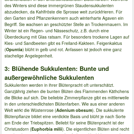
des Winters sind diese immergrünen Staudensukkulenten
abzudecken, da Kahlfröste die Sprosse weit zurückfrieren. Für
den Garten sind Pflanzenkennern auch winterharte Agaven ein
Begriff. Sie wachsen an geschützter Stelle an Trockenmauern. Im
Winter ist ein Regen- und Nässeschutz, z.B. durch eine
Überdeckung mit Glas ratsam. Für besonders trockene Lagen auf
Kies- und Sandbeeten gibt es Freiland-Kakteen. Feigenkaktus
(
Opuntia
) blüht in gelb und rot. Anfassen ist jedoch eine ganz
stachelige Angelegenheit.
3: Blühende Sukkulenten: Bunte und
außergewöhnliche Sukkulenten
Sukkulenten werden in ihrer Blütenpracht oft unterschätzt.
Ganzjährig ziehen die bunten Blüten des Flammenden Käthchens
die Blicke auf sich. Die beliebte Zimmerpflanze gibt es mittlerweile
in den unterschiedlichsten Blütenfarben. Wie aus einer anderen
Welt wirkt die Wüstenrose (
Adenium obesum
). Die sukkulente
Blütenpflanze bildet eine verdickte Basis und blüht je nach Sorte
am Ende der Triebspitzen. Beliebt für seine Blütenpracht ist der
Christusdorn (
Euphorbia milii
). Die eigentlichen Blüten sind recht