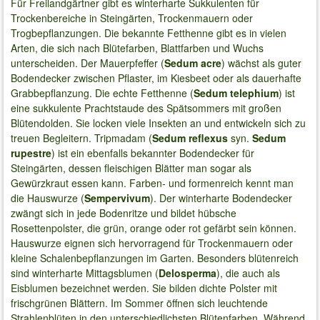
Für Freilandgärtner gibt es winterharte Sukkulenten für
Trockenbereiche in Steingärten, Trockenmauern oder
Trogbepflanzungen. Die bekannte Fetthenne gibt es in vielen
Arten, die sich nach Blütefarben, Blattfarben und Wuchs
unterscheiden. Der Mauerpfeffer (
Sedum acre
) wächst als guter
Bodendecker zwischen Pflaster, im Kiesbeet oder als dauerhafte
Grabbepflanzung. Die echte Fetthenne (
Sedum telephium
) ist
eine sukkulente Prachtstaude des Spätsommers mit großen
Blütendolden. Sie locken viele Insekten an und entwickeln sich zu
treuen Begleitern. Tripmadam (
Sedum reflexus
syn.
Sedum
rupestre
) ist ein ebenfalls bekannter Bodendecker für
Steingärten, dessen fleischigen Blätter man sogar als
Gewürzkraut essen kann. Farben- und formenreich kennt man
die Hauswurze (
Sempervivum
). Der winterharte Bodendecker
zwängt sich in jede Bodenritze und bildet hübsche
Rosettenpolster, die grün, orange oder rot gefärbt sein können.
Hauswurze eignen sich hervorragend für Trockenmauern oder
kleine Schalenbepflanzungen im Garten. Besonders blütenreich
sind winterharte Mittagsblumen (
Delosperma
), die auch als
Eisblumen bezeichnet werden. Sie bilden dichte Polster mit
frischgrünen Blättern. Im Sommer öffnen sich leuchtende
Strahlenblüten in den unterschiedlichsten Blütenfarben. Während