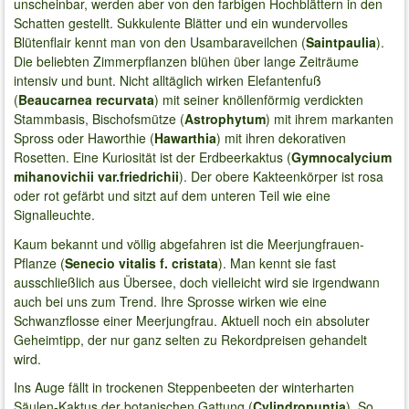
unscheinbar, werden aber von den farbigen Hochblättern in den
Schatten gestellt. Sukkulente Blätter und ein wundervolles
Blütenflair kennt man von den Usambaraveilchen (
Saintpaulia
).
Die beliebten Zimmerpflanzen blühen über lange Zeiträume
intensiv und bunt. Nicht alltäglich wirken Elefantenfuß
(
Beaucarnea recurvata
) mit seiner knöllenförmig verdickten
Stammbasis, Bischofsmütze (
Astrophytum
) mit ihrem markanten
Spross oder Haworthie (
Hawarthia
) mit ihren dekorativen
Rosetten. Eine Kuriosität ist der Erdbeerkaktus (
Gymnocalycium
mihanovichii var.friedrichii
). Der obere Kakteenkörper ist rosa
oder rot gefärbt und sitzt auf dem unteren Teil wie eine
Signalleuchte.
Kaum bekannt und völlig abgefahren ist die Meerjungfrauen-
Pflanze (
Senecio vitalis f. cristata
). Man kennt sie fast
ausschließlich aus Übersee, doch vielleicht wird sie irgendwann
auch bei uns zum Trend. Ihre Sprosse wirken wie eine
Schwanzflosse einer Meerjungfrau. Aktuell noch ein absoluter
Geheimtipp, der nur ganz selten zu Rekordpreisen gehandelt
wird.
Ins Auge fällt in trockenen Steppenbeeten der winterharten
Säulen-Kaktus der botanischen Gattung (
Cylindropuntia
). So