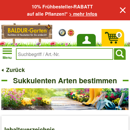
10% Frühbesteller-RABATT
auf alle Pflanzen!*
> mehr Infos
0
Anmelden
Menu
Zurück
Sukkulenten Arten bestimmen
Inhaltsverzeichnis