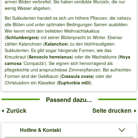
armen Böden verbreitet. Sie haben verdickte Wurzeln, die nur
wenig Wasser abgeben.
Bei Sukkulenten handelt es sich um höhere Pflanzen, die nahezu
alle Blüten und unter optimalen Bedingungen Samen ausbilden.
Wer kennt nicht den beliebten Weihnachtskaktus
(
Schlumbergera
) mit seiner Blütenpracht im Winter. Ebenso
zählen Kalanchoen (
Kalanchoe
) zu den blühfreudigsten
Sukkulenten. Es gibt sogar hängende Formen, wie das
Kreuzkraut (
Sencecio herreianus
) oder die Wachsblume (
Hoya
carnosa
'Compacta'). Sie eignen sich hervorragend als
pflegeleichte und anspruchslose Zimmerpflanzen. Bei aufrechten
Formen sind der Geldbaum (
Crassula ovata
) oder der
Christusdorn ein Klassiker (
Euphorbia milii
).
Passend dazu...
Zurück
Seite drucken
Hotline & Kontakt