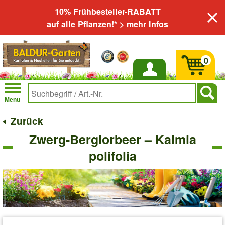
10% Frühbesteller-RABATT
auf alle Pflanzen!*
> mehr Infos
0
Anmelden
Menu
Zurück
Zwerg-Berglorbeer – Kalmia
polifolia