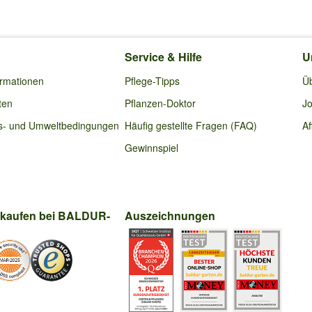
Service & Hilfe
U
ormationen
Pflege-Tipps
Ü
ten
Pflanzen-Doktor
Jo
s- und Umweltbedingungen
Häufig gestellte Fragen (FAQ)
Af
Gewinnspiel
nkaufen bei BALDUR-
Auszeichnungen