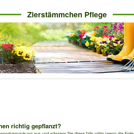
Zierstämmchen Pflege
n richtig gepflanzt?
sportverpackung aus und wässern Sie diese falls nötig (wenn die Erde