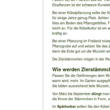
Einpflanzen ist der schwarze Kunststo
Bei einer Kübelpflanzung sollte de
für einige Jahre genug Platz. Achten 
Kies am Boden des Pflanzgefäßes. Fül
leicht an. Für die Kübelkultur ist ei
kräftig an.
Bei einer Pflanzung im Freiland müss
Pflanzgrube auf und setzen Sie das 
dann die Erde gut um die Wurzeln ei
Die Zierstämmchen mögen in der Re
Wie werden Zierstämmche
Passen Sie die Gießmengen dem Wuch
warm wird, mehr. Im Garten ausgepf
Sie bilden ausreichend tiefe Wurze
Von März bis September
düngt
man 
die Krone der Stämmchen in Form, so
Im
Spätherbst
sollten Sie den Kübe