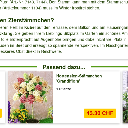
Plus“ (Art.-Nr. 7143, 7144). Den Stamm kann man mit dem Stammschutz
 (Artikelnummer 1194) muss im Winter frostfrei stehen.
en Zierstämmchen?
eren Reiz im
Kübel
auf der Terrasse, dem Balkon und am Hauseingan
ickfang.
Sie geben Ihrem Lieblings-Sitzplatz im Garten ein schönes 
e tolle Blütenpracht auf Augenhöhe bringen und dabei nicht viel Platz
den im Beet und erzeugt so spannende Perspektiven. Im Naschgarten
leckeres Obst direkt in Reichweite.
Passend dazu...
Hortensien-Stämmchen
'Grandiflora'
1 Pflanze
43.30 CHF