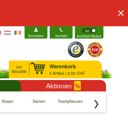
An
Anmelden
Kontakt
Kontrast-Modus
Warenkorb
zum
Merkzettel
0
Artikel | 0.00 CHF
Aktionen
%
Rosen
Samen
Teichpflanzen
Raritäten
S
↓
↓
↓
↓