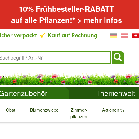
10% Frühbesteller-RABATT
auf alle Pflanzen!*
> mehr Infos
Gartenzubehör
Themenwelt
Obst
Blumenzwiebeln
Zimmer-
Aktionen %
pflanzen
↓
↓
↓
↓