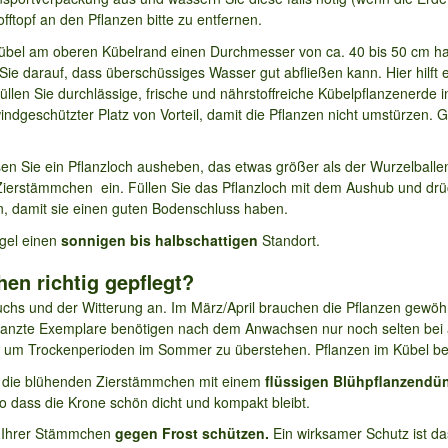
fftopf an den Pflanzen bitte zu entfernen.
r Kübel am oberen Kübelrand einen Durchmesser von ca. 40 bis 50 cm 
Sie darauf, dass überschüssiges Wasser gut abfließen kann. Hier hilft 
len Sie durchlässige, frische und nährstoffreiche Kübelpflanzenerde 
n windgeschützter Platz von Vorteil, damit die Pflanzen nicht umstürzen
en Sie ein Pflanzloch ausheben, das etwas größer als der Wurzelballen
Zierstämmchen ein. Füllen Sie das Pflanzloch mit dem Aushub und drü
n, damit sie einen guten Bodenschluss haben.
gel einen
sonnigen bis halbschattigen
Standort.
n richtig gepflegt?
s und der Witterung an. Im März/April brauchen die Pflanzen gewöhn
lanzte Exemplare benötigen nach dem Anwachsen nur noch selten bei
ln, um Trockenperioden im Sommer zu überstehen. Pflanzen im Kübel b
die blühenden Zierstämmchen mit einem
flüssigen Blühpflanzendü
 dass die Krone schön dicht und kompakt bleibt.
l Ihrer Stämmchen
gegen Frost schützen.
Ein wirksamer Schutz ist da