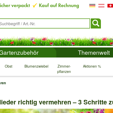
Gartenzubehör
Themenwelt
Obst
Blumenzwiebeln
Zimmer-
Aktionen %
pflanzen
↓
↓
↓
↓
hren
eder richtig vermehren – 3 Schritte 