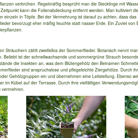
nzen verbrühen. Regelmäßig besprüht man die Stecklinge mit Wasser.
Zeitpunkt kann die Folienabdeckung entfernt werden. Man kultiviert d
äter einzeln in Töpfe. Bei der Vermehrung ist darauf zu achten, dass d
lieder bevorzugt eher mäßig feuchte statt nasser Erde. Ein Zuviel von B
derpflanzen.
 Sträuchern zählt zweifellos der Sommerflieder. Botanisch nennt man
n. Beliebt ist der schnellwachsende und sommergrüne Strauch besonde
stände die Insekten an, was dem Blütengehölz den Beinamen Schmetter
merflieder sind anspruchslose und pflegeleichte Ziergehölze. Durch ihr
der Gehölzgruppen ein und übernehmen eine Leitstellung. Ebenso wirk
der im Kübel auf der Terrasse. Durch ihre vielfältigen Verwendungsmögl
u vermehren.