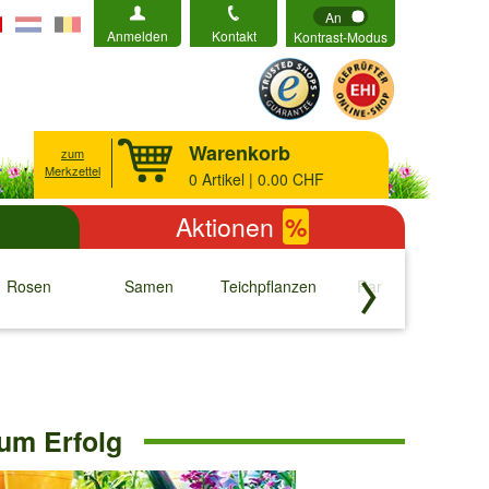
An
Anmelden
Kontakt
Kontrast-Modus
Warenkorb
zum
Merkzettel
0
Artikel | 0.00 CHF
Aktionen
%
Rosen
Samen
Teichpflanzen
Raritäten
S
↓
↓
↓
↓
zum Erfolg