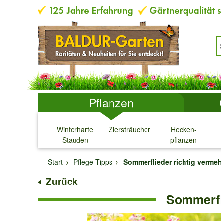
Pflanzen
Winterharte
Ziersträucher
Hecken-
Stauden
pflanzen
↓
↓
↓
↓
Start
Pflege-Tipps
Sommerflieder richtig verme
Zurück
Sommerfli