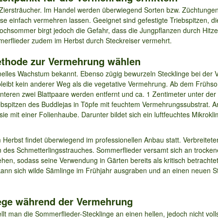
Ziersträucher. Im Handel werden überwiegend Sorten bzw. Züchtungen 
se einfach vermehren lassen. Geeignet sind gefestigte Triebspitzen,
hsommer birgt jedoch die Gefahr, dass die Jungpflanzen durch Hitze
erflieder zudem im Herbst durch Steckreiser vermehrt.
 Methode zur Vermehrung wählen
schnelles Wachstum bekannt. Ebenso zügig bewurzeln Stecklinge bei de
n, bleibt kein anderer Weg als die vegetative Vermehrung. Ab dem Früh
 unteren zwei Blattpaare werden entfernt und ca. 1 Zentimeter unter der 
riebspitzen des Buddlejas in Töpfe mit feuchtem Vermehrungssubstrat. 
ie mit einer Folienhaube. Darunter bildet sich ein luftfeuchtes Mikrokl
Herbst findet überwiegend im professionellen Anbau statt. Verbreitete
des Schmetterlingsstrauches. Sommerflieder versamt sich an trocken
hen, sodass seine Verwendung in Gärten bereits als kritisch betracht
kann sich wilde Sämlinge im Frühjahr ausgraben und an einen neuen S
flege während der Vermehrung
t man die Sommerflieder-Stecklinge an einen hellen, jedoch nicht vol