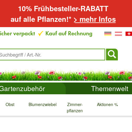
10% Frühbesteller-RABATT
auf alle Pflanzen!*
> mehr Infos
Gartenzubehör
Themenwelt
Obst
Blumenzwiebeln
Zimmer-
Aktionen %
pflanzen
↓
↓
↓
↓