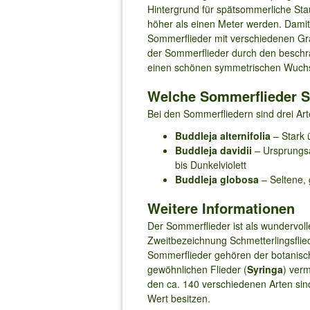
Hintergrund für spätsommerliche St
höher als einen Meter werden. Damit
Sommerflieder mit verschiedenen Grä
der Sommerflieder durch den beschrä
einen schönen symmetrischen Wuchs
Welche Sommerflieder S
Bei den Sommerfliedern sind drei Arte
Buddleja alternifolia
– Stark 
Buddleja davidii
– Ursprungsa
bis Dunkelviolett
Buddleja globosa
– Seltene, 
Weitere Informationen
Der Sommerflieder ist als wundervol
Zweitbezeichnung Schmetterlingsflie
Sommerflieder gehören der botanis
gewöhnlichen Flieder (
Syringa
) verm
den ca. 140 verschiedenen Arten sind
Wert besitzen.