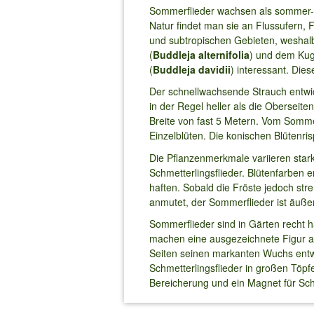
Sommerflieder wachsen als sommer-, 
Natur findet man sie an Flussufern, 
und subtropischen Gebieten, weshalb
(
Buddleja alternifolia
) und dem Kug
(
Buddleja davidii
) interessant. Die
Der schnellwachsende Strauch entwick
in der Regel heller als die Obersei
Breite von fast 5 Metern. Vom Sommer
Einzelblüten. Die konischen Blütenr
Die Pflanzenmerkmale variieren sta
Schmetterlingsflieder. Blütenfarben 
haften. Sobald die Fröste jedoch str
anmutet, der Sommerflieder ist äuße
Sommerflieder sind in Gärten recht h
machen eine ausgezeichnete Figur al
Seiten seinen markanten Wuchs entwi
Schmetterlingsflieder in großen Töpf
Bereicherung und ein Magnet für Sch