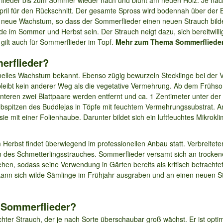
ril für den Rückschnitt. Der gesamte Spross wird bodennah über der Ba
 neue Wachstum, so dass der Sommerflieder einen neuen Strauch bild
e im Sommer und Herbst sein. Der Strauch neigt dazu, sich bereitwil
t gilt auch für Sommerflieder im Topf.
Mehr zum Thema Sommerflieder
erflieder?
schnelles Wachstum bekannt. Ebenso zügig bewurzeln Stecklinge bei de
n, bleibt kein anderer Weg als die vegetative Vermehrung. Ab dem Früh
 unteren zwei Blattpaare werden entfernt und ca. 1 Zentimeter unter der 
riebspitzen des Buddlejas in Töpfe mit feuchtem Vermehrungssubstrat. 
ie mit einer Folienhaube. Darunter bildet sich ein luftfeuchtes Mikrokl
Herbst findet überwiegend im professionellen Anbau statt. Verbreitete
des Schmetterlingsstrauches. Sommerflieder versamt sich an trocken
hen, sodass seine Verwendung in Gärten bereits als kritisch betracht
kann sich wilde Sämlinge im Frühjahr ausgraben und an einen neuen S
 Sommerflieder?
eichter Strauch, der je nach Sorte überschaubar groß wächst. Er ist opti