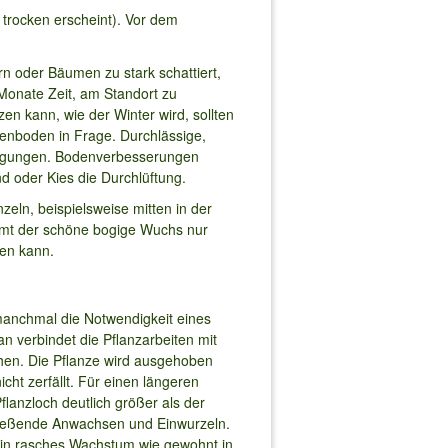
 trocken erscheint). Vor dem
n oder Bäumen zu stark schattiert,
 Monate Zeit, am Standort zu
n kann, wie der Winter wird, sollten
enboden in Frage. Durchlässige,
ingungen. Bodenverbesserungen
 oder Kies die Durchlüftung.
ln, beispielsweise mitten in der
mmt der schöne bogige Wuchs nur
fen kann.
manchmal die Notwendigkeit eines
 verbindet die Pflanzarbeiten mit
hen. Die Pflanze wird ausgehoben
cht zerfällt. Für einen längeren
lanzloch deutlich größer als der
hließende Anwachsen und Einwurzeln.
ein rasches Wachstum wie gewohnt in