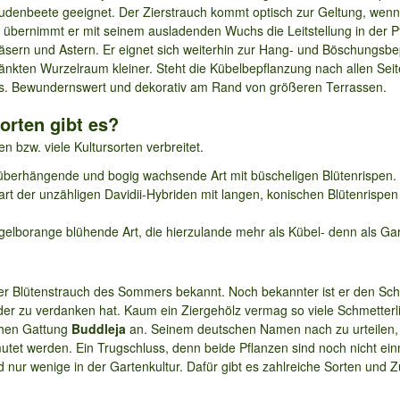
audenbeete geeignet. Der Zierstrauch kommt optisch zur Geltung, wen
 übernimmt er mit seinem ausladenden Wuchs die Leitstellung in der Pf
sern und Astern. Er eignet sich weiterhin zur Hang- und Böschungsbep
nkten Wurzelraum kleiner. Steht die Kübelbepflanzung nach allen Seite
. Bewundernswert und dekorativ am Rand von größeren Terrassen.
orten gibt es?
n bzw. viele Kultursorten verbreitet.
überhängende und bogig wachsende Art mit büscheligen Blütenrispen. G
rt der unzähligen Davidii-Hybriden mit langen, konischen Blütenrisp
gelborange blühende Art, die hierzulande mehr als Kübel- denn als Gart
ler Blütenstrauch des Sommers bekannt. Noch bekannter ist er den Sch
der zu verdanken hat. Kaum ein Ziergehölz vermag so viele Schmetterli
chen Gattung
Buddleja
an. Seinem deutschen Namen nach zu urteilen,
utet werden. Ein Trugschluss, denn beide Pflanzen sind noch nicht ein
 nur wenige in der Gartenkultur. Dafür gibt es zahlreiche Sorten und