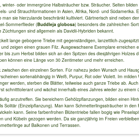
winter- oder immergrüne Halbsträucher bzw. Sträucher. Selten bilden
Fels- und Strauchformationen in Asien, Afrika, Nord- und Südamerika. 
 man sie hierzulande beschränkt kultiviert. Gärtnerisch sind neben d
el-Sommerflieder (
Buddleja globosa
) besonders die zahlreichen Sort
se Züchtungen sind allgemein als Davidii-Hybriden bekannt.
elt lange gebogene Triebe mit gegenständigen, lanzettlich-zugespitzten
ten und zeigen einen grauen Filz. Ausgewachsene Exemplare erreichen e
 bis zum Herbst bilden sich an den Spitzen des diesjährigen Holzes d
ispen können eine Länge von 30 Zentimeter und mehr erreichen.
rk zwischen den einzelnen Sorten. Für nahezu jeden Wunsch und Hausg
erscheinen sortenabhängig in Weiß, Purpur, Rot oder Violett. Im milden
enger werden, sterben die Blätter, teilweise auch ganze Triebe ab. Auc
rst schnitttolerant und wächst innerhalb eines Jahres wieder zu einem
äufig anzutreffen. Sie bereichern Gehölzpflanzungen, bilden einen Hin
s Solitär (Einzelpflanzung). Man kann Schmetterlingssträucher in den 
ckeln kann. Seine farbenfrohen Blütentriebe fallen bogig wie Pinsel
en und Kübeln gezogen werden. Da sie ganzjährig im Freien verbleiben,
metterlinge auf Balkonen und Terrassen.