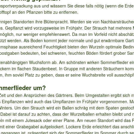
sportverpackung aus und wässern Sie diese falls nötig (wenn die Erde
fftopf an den Pflanzen bitte zu entfernen.
nnigen Standorten ihre Blütenpracht. Werden sie von Nachbarsträucher
us. Gepflanzt wird vorzugsweise im Frühjahr. Der Strauch hat mehrere
öglich, nur weniger empfehlenswert. Da man im Vorfeld nicht abschätze
hützt werden. Als Boden kommt jeder normale und gut erwärmbare Gart
umsphase ausreichend Feuchtigkeit bieten den Wurzeln optimale Bed
ostgaben bedeuten, bei schweren, feuchten Böden fördert grober Sand
tenabhängigen Wuchsform ab. Am schönsten wirken Sommerflieder einze
eckern im flachen Staudenbeet. In Gruppe mit anderen Sträuchern ko
, ihm soviel Platz zu geben, dass er seine Wuchsbreite voll ausschöp
mmerflieder um?
 Zeit und den Ansprüchen des Gärtners. Beim Umgestalten ergibt sich 
 Einpflanzen wird auch das Umpflanzen im Frühjahr vorgenommen. Man
nters. Um den Strauch wird ein Ballen schräg mit dem Spaten gestoc
abei ist darauf zu achten, dass der Wurzelballen erhalten bleibt und ni
eln mit einem Jutesack oder einer Plane. Am neuen Standort wird das Pf
it einer Grabegabel aufgelockert. Lockere Erde erleichtert das ansc
 gegangen ist, präsentiert sich der Sommerflieder im Sommer durch s