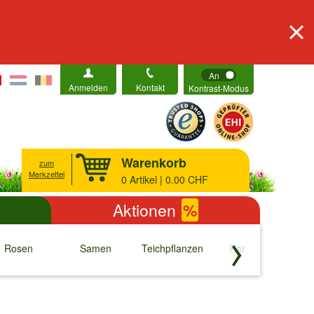
An
Anmelden
Kontakt
Kontrast-Modus
Warenkorb
zum
Merkzettel
0
Artikel | 0.00 CHF
Aktionen
%
Rosen
Samen
Teichpflanzen
Raritäten
S
↓
↓
↓
↓