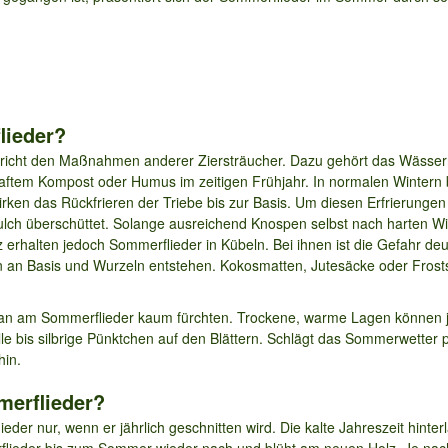
lieder?
pricht den Maßnahmen anderer Ziersträucher. Dazu gehört das Wässer
ftem Kompost oder Humus im zeitigen Frühjahr. In normalen Wintern 
rken das Rückfrieren der Triebe bis zur Basis. Um diesen Erfrierunge
lch überschüttet. Solange ausreichend Knospen selbst nach harten Win
 erhalten jedoch Sommerflieder in Kübeln. Bei ihnen ist die Gefahr de
n an Basis und Wurzeln entstehen. Kokosmatten, Jutesäcke oder Frosts
an am Sommerflieder kaum fürchten. Trockene, warme Lagen können j
lle bis silbrige Pünktchen auf den Blättern. Schlägt das Sommerwetter 
hin.
erflieder?
der nur, wenn er jährlich geschnitten wird. Die kalte Jahreszeit hinte
lieder bis zum Sommer wieder nach und blüht am neuen Holz. Je nach