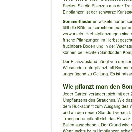
Packen Sie die Pflanzen aus der Tran
Einpflanzen ist der schwarze Kunststo
Sommerflieder
entwickeln nur an so
fällt die Blüte entsprechend mager a
verwurzeln. Herbstpflanzungen sind m
frische Pflanzungen im Herbst gesc
fruchtbare Böden und in der Wachst
können bei leichten Sandböden Komp
Der Pflanzabstand hängt von der sor
Wiese oder unterpflanzt mit Bodend
ungenügend zu Geltung. Es ist ratsam
Wie pflanzt man den So
Jeder Garten verändert sich mit der
Umpflanzens des Strauches. Wie das
dem Rückschnitt zum Ausgang des Wi
und an den neuen Standort versetzt. D
Transport empfiehlt sich das Einwick
Ballen ausgehoben. Der Grund wird m
Wenn nichts beim Umpflanzen schief