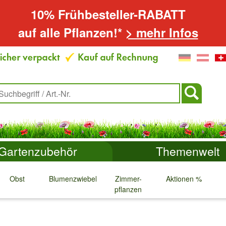
10% Frühbesteller-RABATT
auf alle Pflanzen!*
> mehr Infos
Gartenzubehör
Themenwelt
Obst
Blumenzwiebeln
Zimmer-
Aktionen %
pflanzen
↓
↓
↓
↓