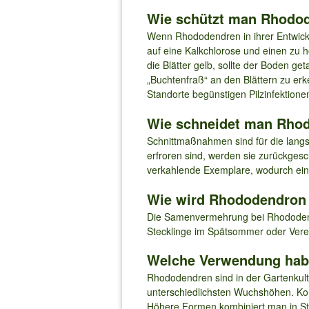
Wie schützt man Rhodod
Wenn Rhododendren in ihrer Entwickl
auf eine Kalkchlorose und einen zu
die Blätter gelb, sollte der Boden ge
„Buchtenfraß“ an den Blättern zu er
Standorte begünstigen Pilzinfektione
Wie schneidet man Rhod
Schnittmaßnahmen sind für die lang
erfroren sind, werden sie zurückgesch
verkahlende Exemplare, wodurch ein 
Wie wird Rhododendron
Die Samenvermehrung bei Rhododendre
Stecklinge im Spätsommer oder Vered
Welche Verwendung ha
Rhododendren sind in der Gartenkultu
unterschiedlichsten Wuchshöhen. Ko
Höhere Formen kombiniert man in Stra