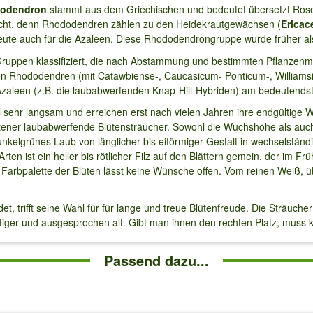
odendron
stammt aus dem Griechischen und bedeutet übersetzt Ros
sicht, denn Rhododendren zählen zu den Heidekrautgewächsen (
Ericac
eute auch für die Azaleen. Diese Rhododendrongruppe wurde früher al
uppen klassifiziert, die nach Abstammung und bestimmten Pflanzenm
nen Rhododendren (mit Catawbiense-, Caucasicum- Ponticum-, Willia
Azaleen (z.B. die laubabwerfenden Knap-Hill-Hybriden) am bedeutends
sehr langsam und erreichen erst nach vielen Jahren ihre endgültige 
ner laubabwerfende Blütensträucher. Sowohl die Wuchshöhe als auch di
elgrünes Laub von länglicher bis eiförmiger Gestalt in wechselständi
ten ist ein heller bis rötlicher Filz auf den Blättern gemein, der im Fr
Farbpalette der Blüten lässt keine Wünsche offen. Vom reinen Weiß, über
t, trifft seine Wahl für für lange und treue Blütenfreude. Die Sträuch
tiger und ausgesprochen alt. Gibt man ihnen den rechten Platz, muss 
Passend dazu...