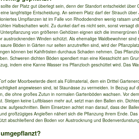
llte der Platz gut überlegt sein, denn der Standort entscheidet über
eine langfristige Entscheidung. An seinem Platz darf der Strauch über
tioniertes Umpflanzen ist im Falle von Rhododendren wenig ratsam und s
kühlen Halbschatten wohl. Zu dunkel darf es nicht sein, sonst versagt 
ur Unterpflanzung von größeren Gehölzen eignen sich die immergrünen
vor austrocknenden Winden schützt. Als ehemalige Waldbewohner sind 
aure Böden in Gärten nur selten anzutreffen sind, wird der Pflanzplatz
ungen können bei Kahlfrösten durchaus Schaden nehmen. Das Pflanzloc
ben. Schweren dichten Böden spendiert man eine Kiesschicht am Grun
bzug, indem eine Kanne Wasser ins Pflanzloch geschüttet wird. Das Wass
f oder Moorbeeterde dient als Füllmaterial, dem ein Drittel Gartener
tigkeit angewiesen sind, ist Staunässe zu vermeiden. In Bezug auf de
en, die ohne großes Zutun in normalen Gartenböden wachsen. Vor dem 
 Steigen keine Luftblasen mehr auf, setzt man den Ballen ein. Dichte
bzw. aufgeschnitten. Beim Einsetzen achtet man darauf, dass der Ball
 und großzügiges Angießen nähert sich die Pflanzung ihrem Ende. Das 
ützt abschließend den Boden vor Austrocknung und Bodenverdunstung
 umgepflanzt?