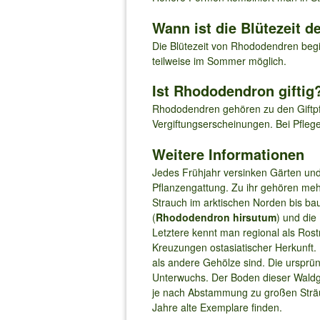
Wann ist die Blütezeit 
Die Blütezeit von Rhododendren begi
teilweise im Sommer möglich.
Ist Rhododendron giftig
Rhododendren gehören zu den Giftpfl
Vergiftungserscheinungen. Bei Pfleg
Weitere Informationen
Jedes Frühjahr versinken Gärten un
Pflanzengattung. Zu ihr gehören mehr
Strauch im arktischen Norden bis ba
(
Rhododendron hirsutum
) und die
Letztere kennt man regional als Ros
Kreuzungen ostasiatischer Herkunft.
als andere Gehölze sind. Die ursprü
Unterwuchs. Der Boden dieser Waldge
je nach Abstammung zu großen Sträu
Jahre alte Exemplare finden.