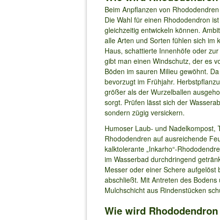
Beim Anpflanzen von Rhododendren so
Die Wahl für einen Rhododendron ist 
gleichzeitig entwickeln können. Ambi
alle Arten und Sorten fühlen sich im 
Haus, schattierte Innenhöfe oder z
gibt man einen Windschutz, der es 
Böden im sauren Milieu gewöhnt. Da s
bevorzugt im Frühjahr. Herbstpflanz
größer als der Wurzelballen ausgeho
sorgt. Prüfen lässt sich der Wassera
sondern zügig versickern.
Humoser Laub- und Nadelkompost, Tor
Rhododendren auf ausreichende Feuch
kalktolerante „Inkarho“-Rhododendr
im Wasserbad durchdringend getränkt.
Messer oder einer Schere aufgelöst 
abschließt. Mit Antreten des Bodens
Mulchschicht aus Rindenstücken sch
Wie wird Rhododendron