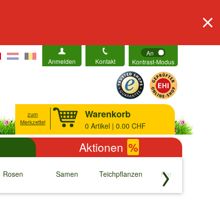
An
Anmelden
Kontakt
Kontrast-Modus
Warenkorb
zum
Merkzettel
0
Artikel | 0.00 CHF
Aktionen
%
Rosen
Samen
Teichpflanzen
Raritäten
S
↓
↓
↓
↓