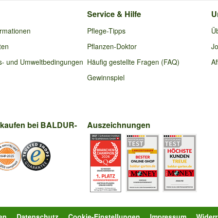
Service & Hilfe
U
ormationen
Pflege-Tipps
Ü
ten
Pflanzen-Doktor
Jo
s- und Umweltbedingungen
Häufig gestellte Fragen (FAQ)
Af
Gewinnspiel
nkaufen bei BALDUR-
Auszeichnungen
en
Datenschutz
Cookie-Einstellungen
Impressum
Wider