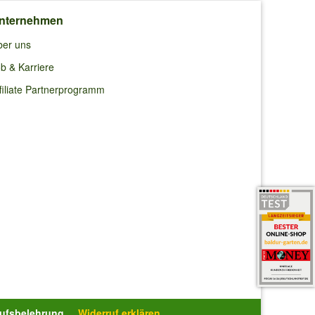
nternehmen
ber uns
b & Karriere
filiate Partnerprogramm
rufsbelehrung
Widerruf erklären