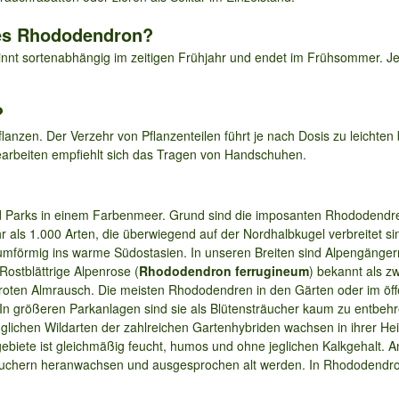
des Rhododendron?
nnt sortenabhängig im zeitigen Frühjahr und endet im Frühsommer. Je
?
anzen. Der Verzehr von Pflanzenteilen führt je nach Dosis zu leichten
earbeiten empfiehlt sich das Tragen von Handschuhen.
d Parks in einem Farbenmeer. Grund sind die imposanten Rhododendre
 als 1.000 Arten, die überwiegend auf der Nordhalbkugel verbreitet si
umförmig ins warme Südostasien. In unseren Breiten sind Alpengänge
 Rostblättrige Alpenrose (
Rhododendron ferrugineum
) bekannt als 
troten Almrausch. Die meisten Rhododendren in den Gärten oder im öff
 In größeren Parkanlagen sind sie als Blütensträucher kaum zu entbeh
nglichen Wildarten der zahlreichen Gartenhybriden wachsen in ihrer He
biete ist gleichmäßig feucht, humos und ohne jeglichen Kalkgehalt. 
chern heranwachsen und ausgesprochen alt werden. In Rhododendrong