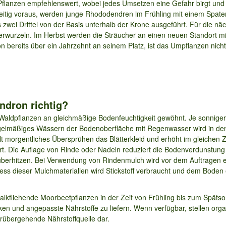
Pflanzen empfehlenswert, wobei jedes Umsetzen eine Gefahr birgt und k
eitig voraus, werden junge Rhododendren im Frühling mit einem Spa
is zwei Drittel von der Basis unterhalb der Krone ausgeführt. Für die 
erwurzeln. Im Herbst werden die Sträucher an einen neuen Standort mi
bereits über ein Jahrzehnt an seinem Platz, ist das Umpflanzen nich
ndron richtig?
ldpflanzen an gleichmäßige Bodenfeuchtigkeit gewöhnt. Je sonniger ei
egelmäßiges Wässern der Bodenoberfläche mit Regenwasser wird in d
 morgentliches Übersprühen das Blätterkleid und erhöht im gleichen Zug
t. Die Auflage von Rinde oder Nadeln reduziert die Bodenverdunstung 
überhitzen. Bei Verwendung von Rindenmulch wird vor dem Auftragen ein
ess dieser Mulchmaterialien wird Stickstoff verbraucht und dem Bode
kalkfliehende Moorbeetpflanzen in der Zeit von Frühling bis zum Spät
en und angepasste Nährstoffe zu liefern. Wenn verfügbar, stellen orga
rübergehende Nährstoffquelle dar.