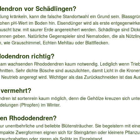
endron vor Schädlingen?
ung kränkeln, kann die falsche Standortwahl ein Grund sein. Blassgrü
 hohen pH-Wert im Boden hin. Eisendünger wird als erste entgegenw
tauscht bzw. mit saurer Erde angereichert werden. Schädlinge sind Dick
kennen geben. Natürliche Gegenspieler sind Nematoden, die als Nützl
n, wie Grauschimmel, Echten Mehltau oder Blattflecken.
odendron richtig?
sam wachsenden Rhododendren kaum notwendig. Lediglich wenn Trieb
nitten. Sehr dichte Büsche sind auszulichten, damit Licht in die Kronen
Neutrieb angeregt wird. Wichtiger als das Zurückschneiden ist das Au
 vermehrt?
n ist sortenrein kaum möglich, denn die Gehölze kreuzen sich untere
elungen (Pfropfen) im Winter.
ben Rhododendren?
r unentbehrliche und beliebte Blütensträucher. Sie begeistern mit einer
mpakte Zwergformen eignen sich für Steingärten oder kleinere Pflan
uchrabatten oder zieren als Solitär im Einzelstand.