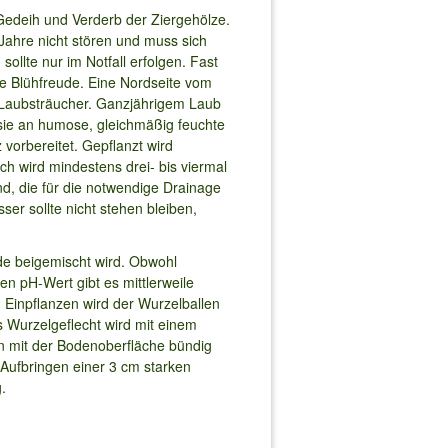
 Gedeih und Verderb der Ziergehölze.
 Jahre nicht stören und muss sich
ollte nur im Notfall erfolgen. Fast
die Blühfreude. Eine Nordseite vom
 Laubsträucher. Ganzjährigem Laub
sie an humose, gleichmäßig feuchte
 vorbereitet. Gepflanzt wird
h wird mindestens drei- bis viermal
d, die für die notwendige Drainage
er sollte nicht stehen bleiben,
de beigemischt wird. Obwohl
n pH-Wert gibt es mittlerweile
Einpflanzen wird der Wurzelballen
s Wurzelgeflecht wird mit einem
en mit der Bodenoberfläche bündig
Aufbringen einer 3 cm starken
.